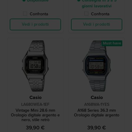
● Disponibile
● Consegna in 3 a 5
giorni lavorativi
Confronta
Confronta
Vedi i prodotti
Vedi i prodotti
Must have
Casio
Casio
LA680WEA-1EF
A168WA-1YES
Vintage Mini 28.6 mm
A168 Series 36.3 mm
Orologio digitale argento e
Orologio digitale argento
nero, stile retrò
39,90 €
39,90 €