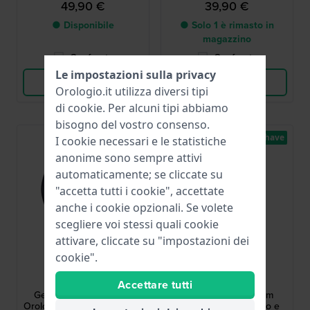
49,90 €
39,90 €
● Disponibile
● Solo 1 è rimasto in
magazzino
Confronta
Confronta
Le impostazioni sulla privacy
Vedi i prodotti
Vedi i prodotti
Orologio.it utilizza diversi tipi
di
cookie
. Per alcuni tipi abbiamo
bisogno del vostro consenso.
Must have
Must have
I cookie necessari e le statistiche
anonime sono sempre attivi
automaticamente; se cliccate su
"accetta tutti i cookie", accettate
anche i cookie opzionali. Se volete
scegliere voi stessi quali cookie
attivare, cliccate su "impostazioni dei
cookie".
Casio
Casio
MW-240-7EVEF
LA670WEA-1EF
Accettare tutti
Gents Classic 43.6 mm
Vintage Mini 24.6 mm
Orologio al quarzo da uomo
Orologio retrò argento e