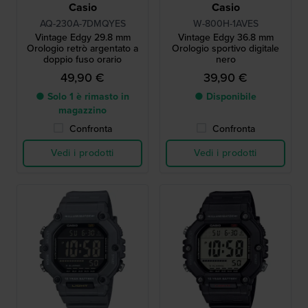
Casio
Casio
AQ-230A-7DMQYES
W-800H-1AVES
Vintage Edgy 29.8 mm
Vintage Edgy 36.8 mm
Orologio retrò argentato a
Orologio sportivo digitale
doppio fuso orario
nero
49,90 €
39,90 €
● Solo 1 è rimasto in
● Disponibile
magazzino
Confronta
Confronta
Vedi i prodotti
Vedi i prodotti