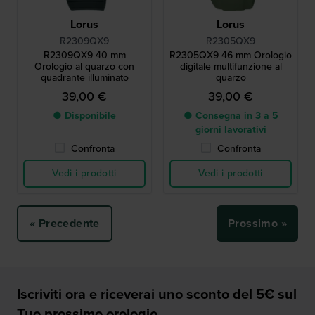
Lorus
Lorus
R2309QX9
R2305QX9
R2309QX9 40 mm
R2305QX9 46 mm Orologio
Orologio al quarzo con
digitale multifunzione al
quadrante illuminato
quarzo
39,00 €
39,00 €
● Disponibile
● Consegna in 3 a 5
giorni lavorativi
Confronta
Confronta
Vedi i prodotti
Vedi i prodotti
« Precedente
Prossimo »
Iscriviti ora e riceverai uno sconto del 5€ sul
Tuo prossimo orologio.