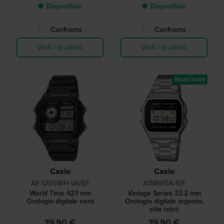
● Disponibile
● Disponibile
Confronta
Confronta
Vedi i prodotti
Vedi i prodotti
Must have
Casio
Casio
AE-1200WH-1AVEF
A158WEA-1EF
World Time 42.1 mm
Vintage Series 33.2 mm
Orologio digitale nero
Orologio digitale argento,
stile retrò
39,90 €
39,90 €