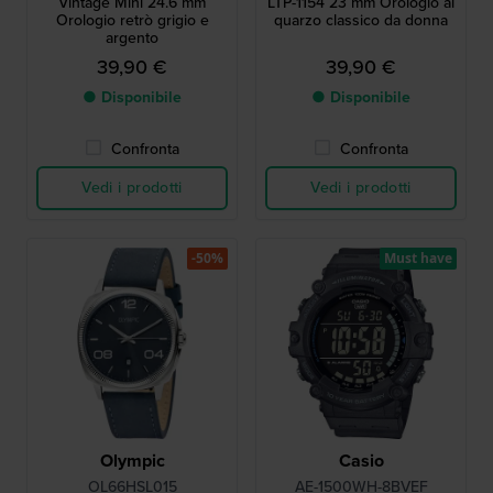
Vintage Mini 24.6 mm
LTP-1154 23 mm Orologio al
Orologio retrò grigio e
quarzo classico da donna
argento
39,90 €
39,90 €
● Disponibile
● Disponibile
Confronta
Confronta
Vedi i prodotti
Vedi i prodotti
-50%
Must have
Olympic
Casio
OL66HSL015
AE-1500WH-8BVEF