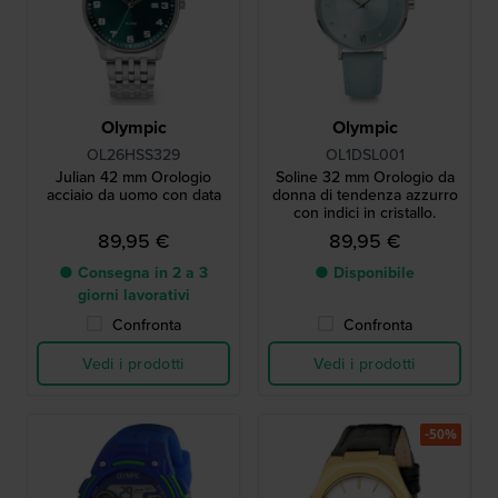
Olympic
Olympic
OL26HSS329
OL1DSL001
Julian 42 mm Orologio
Soline 32 mm Orologio da
acciaio da uomo con data
donna di tendenza azzurro
con indici in cristallo.
89,95 €
89,95 €
● Consegna in 2 a 3
● Disponibile
giorni lavorativi
Confronta
Confronta
Vedi i prodotti
Vedi i prodotti
-50%