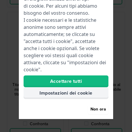
di
cookie
. Per alcuni tipi abbiamo
bisogno del vostro consenso.
Must have
I cookie necessari e le statistiche
anonime sono sempre attivi
automaticamente; se cliccate su
"accetta tutti i cookie", accettate
anche i cookie opzionali. Se volete
scegliere voi stessi quali cookie
attivare, cliccate su "impostazioni dei
cookie".
Olympic
Olympic
OL26HTL221
OL72HSS411B
Accettare tutti
Titanium 40 mm Orologio
Danny 40 mm Orologio al
minimalista al quarzo in
quarzo acciaio inossidabile
Impostazioni dei cookie
titanio con vetro zaffiro
119,00 €
69,95 €
Non ora
● Disponibile
● Disponibile
Confronta
Confronta