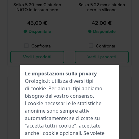
Seiko 5 20 mm Cinturino
Seiko 5 22 mm cinturino
NATO in tessuto nero
nero in silicone
45,00 €
42,00 €
● Disponibile
● Disponibile
Confronta
Confronta
Vedi i prodotti
Vedi i prodotti
Le impostazioni sulla privacy
Orologio.it utilizza diversi tipi
di
cookie
. Per alcuni tipi abbiamo
bisogno del vostro consenso.
I cookie necessari e le statistiche
anonime sono sempre attivi
automaticamente; se cliccate su
"accetta tutti i cookie", accettate
anche i cookie opzionali. Se volete
Seiko
Seiko