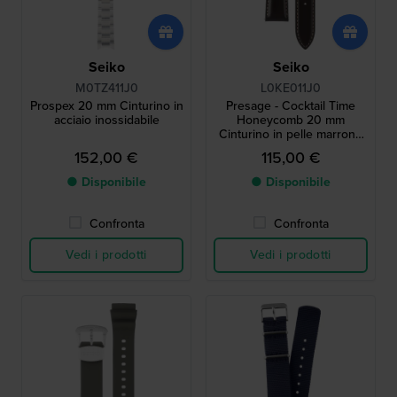
Seiko
Seiko
M0TZ411J0
L0KE011J0
Prospex 20 mm Cinturino in
Presage - Cocktail Time
acciaio inossidabile
Honeycomb 20 mm
Cinturino in pelle marrone
scuro
152,00 €
115,00 €
● Disponibile
● Disponibile
Confronta
Confronta
Vedi i prodotti
Vedi i prodotti