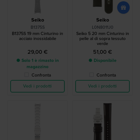
Seiko
Seiko
B1375S
L0N8011J0
B1375S 19 mm Cinturino in
Seiko 5 20 mm Cinturino in
acciaio inossidabile
pelle al di sopra tessuto
verde
29,00 €
51,00 €
● Solo 1 è rimasto in
● Disponibile
magazzino
Confronta
Confronta
Vedi i prodotti
Vedi i prodotti