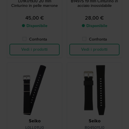
L01K019J0 20 mm
B1497S 19 mm Cinturino in
Cinturino in pelle marrone
acciaio inossidabile
45,00 €
28,00 €
● Disponibile
● Disponibile
Confronta
Confronta
Vedi i prodotti
Vedi i prodotti
Seiko
Seiko
L0LL011J0
R045011J0