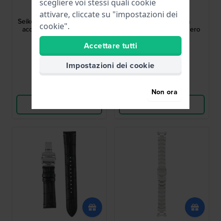
scegliere voi stessi quali cookie
M10E217M0
R027011J0
attivare, cliccate su "impostazioni dei
Seiko 5 20 mm Cinturino in
R027011J0 22 mm
cookie".
acciaio inox verniciato in
Cinturino in silicone nero
nero
Accettare tutti
86,00 €
33,00 €
● Disponibile
● Disponibile
Impostazioni dei cookie
Confronta
Confronta
Non ora
Vedi i prodotti
Vedi i prodotti