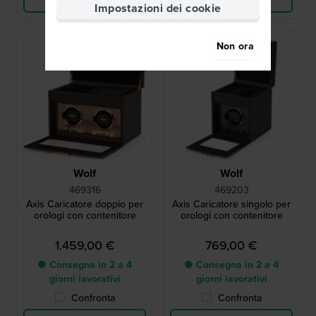
Impostazioni dei cookie
Non ora
Wolf
Wolf
469316
469203
Axis Caricatore doppio per
Axis Caricatore singolo per
orologi con contenitore
orologi con contenitore
1.459,00 €
769,00 €
● Consegna in 2 a 4
● Consegna in 2 a 4
giorni lavorativi
giorni lavorativi
Confronta
Confronta