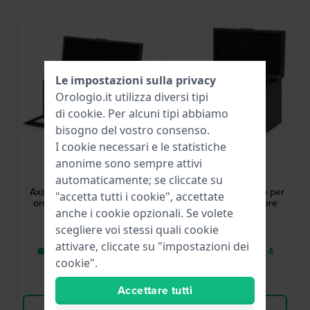
Le impostazioni sulla privacy
Orologio.it utilizza diversi tipi
di
cookie
. Per alcuni tipi abbiamo
bisogno del vostro consenso.
I cookie necessari e le statistiche
Wolf
Wolf
anonime sono sempre attivi
469416
469303
automaticamente; se cliccate su
Axis Caricatore triplo per
Axis Caricatore doppio per
"accetta tutti i cookie", accettate
orologi con contenitore
orologi con contenitore
anche i cookie opzionali. Se volete
scegliere voi stessi quali cookie
2.139,00 €
1.459,00 €
attivare, cliccate su "impostazioni dei
● Consegna in 2 a 4
● Consegna in 2 a 4
cookie".
giorni lavorativi
giorni lavorativi
Confronta
Confronta
Accettare tutti
Vedi i prodotti
Vedi i prodotti