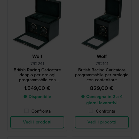
Wolf
Wolf
792241
792141
British Racing Caricatore
British Racing Caricatore
doppio per orologi
programmabile per orologio
programmabile con
con contenitore
contenitore
1.549,00 €
829,00 €
● Disponibile
● Consegna in 2 a 4
giorni lavorativi
Confronta
Confronta
Vedi i prodotti
Vedi i prodotti