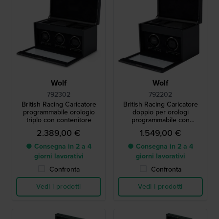
Wolf
Wolf
792302
792202
British Racing Caricatore
British Racing Caricatore
programmabile orologio
doppio per orologi
triplo con contenitore
programmabile con
contenitore
2.389,00 €
1.549,00 €
● Consegna in 2 a 4
● Consegna in 2 a 4
giorni lavorativi
giorni lavorativi
Confronta
Confronta
Vedi i prodotti
Vedi i prodotti