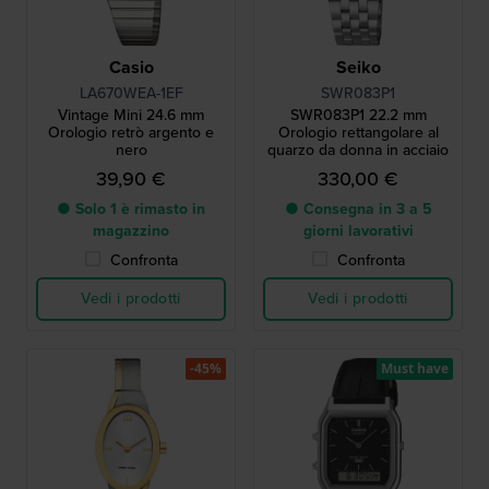
Casio
Seiko
LA670WEA-1EF
SWR083P1
Vintage Mini 24.6 mm
SWR083P1 22.2 mm
Orologio retrò argento e
Orologio rettangolare al
nero
quarzo da donna in acciaio
39,90 €
330,00 €
● Solo 1 è rimasto in
● Consegna in 3 a 5
magazzino
giorni lavorativi
Confronta
Confronta
Vedi i prodotti
Vedi i prodotti
-45%
Must have