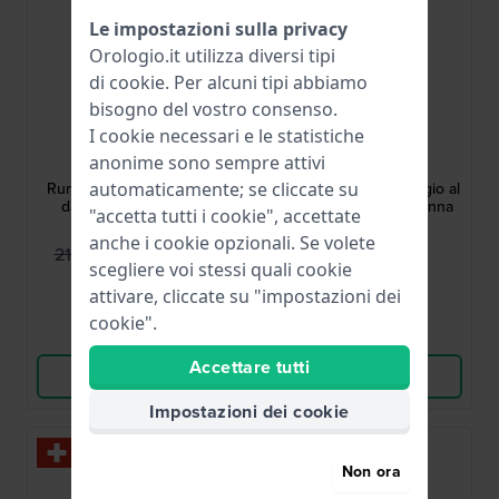
Le impostazioni sulla privacy
Orologio.it utilizza diversi tipi
di
cookie
. Per alcuni tipi abbiamo
bisogno del vostro consenso.
I cookie necessari e le statistiche
Guess
Casio
anonime sono sempre attivi
GW0603L1
LTP-1154PQ-7BEG
automaticamente; se cliccate su
Runaway 21 mm Orologio
LTP-1154 23 mm Orologio al
da donna quadrato al
quarzo classico da donna
"accetta tutti i cookie", accettate
quarzo
anche i cookie opzionali. Se volete
109,95 €
39,90 €
219,00 €
scegliere voi stessi quali cookie
● Disponibile
● Disponibile
attivare, cliccate su "impostazioni dei
cookie".
Confronta
Confronta
Accettare tutti
Vedi i prodotti
Vedi i prodotti
Impostazioni dei cookie
Non ora