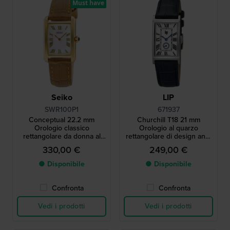
Must have
Seiko
LIP
SWR100P1
671937
Conceptual 22.2 mm
Churchill T18 21 mm
Orologio classico
Orologio al quarzo
rettangolare da donna al
rettangolare di design anni
quarzo con quadrante MOP
'30 con piccoli secondi
330,00 €
249,00 €
● Disponibile
● Disponibile
Confronta
Confronta
Vedi i prodotti
Vedi i prodotti