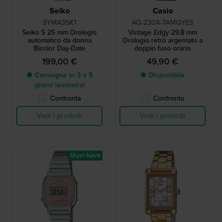
Seiko
Casio
SYMA35K1
AQ-230A-7AMQYES
Seiko 5 25 mm Orologio
Vintage Edgy 29.8 mm
automatico da donna
Orologio retrò argentato a
Bicolor Day-Date
doppio fuso orario
199,00 €
49,90 €
● Consegna in 3 a 5
● Disponibile
giorni lavorativi
Confronta
Confronta
Vedi i prodotti
Vedi i prodotti
Must have