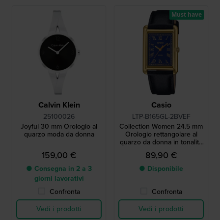
Must have
Calvin Klein
Casio
25100026
LTP-B165GL-2BVEF
Joyful 30 mm Orologio al
Collection Women 24.5 mm
quarzo moda da donna
Orologio rettangolare al
quarzo da donna in tonalità
oro
159,00 €
89,90 €
● Consegna in 2 a 3
● Disponibile
giorni lavorativi
Confronta
Confronta
Vedi i prodotti
Vedi i prodotti