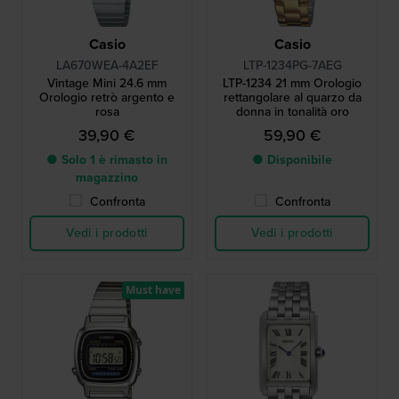
Casio
Casio
LA670WEA-4A2EF
LTP-1234PG-7AEG
Vintage Mini 24.6 mm
LTP-1234 21 mm Orologio
Orologio retrò argento e
rettangolare al quarzo da
rosa
donna in tonalità oro
39,90 €
59,90 €
● Solo 1 è rimasto in
● Disponibile
magazzino
Confronta
Confronta
Vedi i prodotti
Vedi i prodotti
Must have