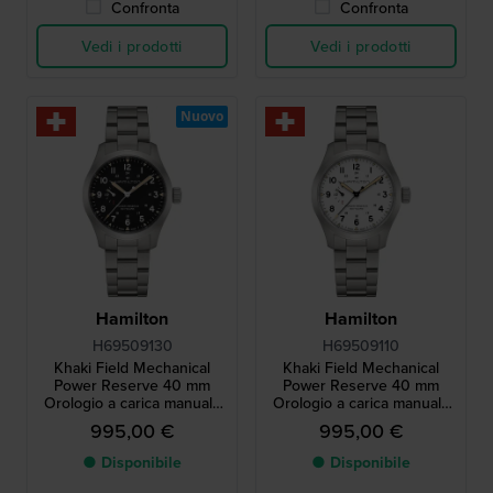
Confronta
Confronta
Vedi i prodotti
Vedi i prodotti
Nuovo
Hamilton
Hamilton
H69509130
H69509110
Khaki Field Mechanical
Khaki Field Mechanical
Power Reserve 40 mm
Power Reserve 40 mm
Orologio a carica manuale
Orologio a carica manuale
di fabbricazione svizzera
di fabbricazione svizzera
995,00 €
995,00 €
con indicatore della riserva
con indicatore della riserva
di carica
di carica
● Disponibile
● Disponibile