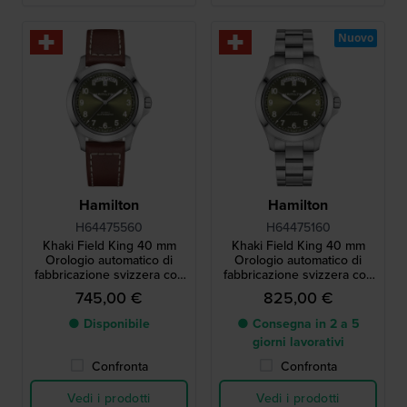
Nuovo
Hamilton
Hamilton
H64475560
H64475160
Khaki Field King 40 mm
Khaki Field King 40 mm
Orologio automatico di
Orologio automatico di
fabbricazione svizzera con
fabbricazione svizzera con
grande datario
grande datario
745,00 €
825,00 €
● Disponibile
● Consegna in 2 a 5
giorni lavorativi
Confronta
Confronta
Vedi i prodotti
Vedi i prodotti