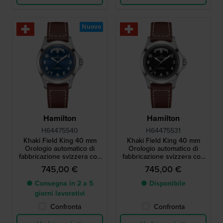
Nuovo
Hamilton
Hamilton
H64475540
H64475531
Khaki Field King 40 mm
Khaki Field King 40 mm
Orologio automatico di
Orologio automatico di
fabbricazione svizzera con
fabbricazione svizzera con
grande datario
grande datario
745,00 €
745,00 €
● Consegna in 2 a 5
● Disponibile
giorni lavorativi
Confronta
Confronta