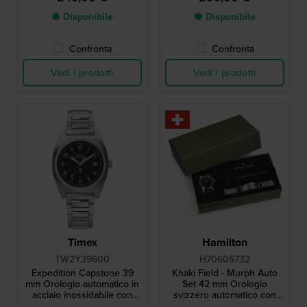
● Disponibile
● Disponibile
Confronta
Confronta
Vedi i prodotti
Vedi i prodotti
Timex
Hamilton
TW2Y39600
H70605732
Expedition Capstone 39
Khaki Field - Murph Auto
mm Orologio automatico in
Set 42 mm Orologio
acciaio inossidabile con
svizzero automatico con
data
bracciale extra in acciaio