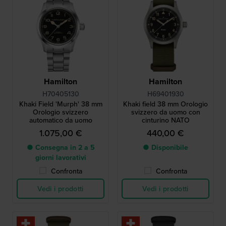
Hamilton
Hamilton
H70405130
H69401930
Khaki Field 'Murph' 38 mm
Khaki field 38 mm Orologio
Orologio svizzero
svizzero da uomo con
automatico da uomo
cinturino NATO
1.075,00 €
440,00 €
● Consegna in 2 a 5
● Disponibile
giorni lavorativi
Confronta
Confronta
Vedi i prodotti
Vedi i prodotti