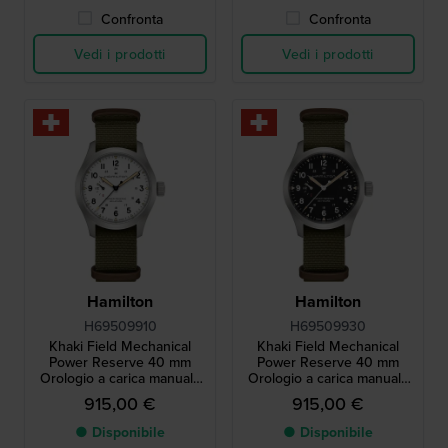
Confronta
Confronta
Vedi i prodotti
Vedi i prodotti
Hamilton
Hamilton
H69509910
H69509930
Khaki Field Mechanical
Khaki Field Mechanical
Power Reserve 40 mm
Power Reserve 40 mm
Orologio a carica manuale
Orologio a carica manuale
di fabbricazione svizzera
di fabbricazione svizzera
915,00 €
915,00 €
con indicatore della riserva
con indicatore della riserva
di carica
di carica
● Disponibile
● Disponibile