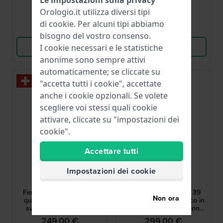
● Disponibile
● Disponibile
Orologio.it utilizza diversi tipi
di
cookie
. Per alcuni tipi abbiamo
Confronta
Confronta
bisogno del vostro consenso.
Vedi i prodotti
Vedi i prodotti
I cookie necessari e le statistiche
anonime sono sempre attivi
automaticamente; se cliccate su
"accetta tutti i cookie", accettate
anche i cookie opzionali. Se volete
scegliere voi stessi quali cookie
attivare, cliccate su "impostazioni dei
cookie".
Accettare tutti
Festina
Timex
Impostazioni dei cookie
F20082/1
TW2Y39800
Field 39 mm Orologio al
Expedition Capstone 39
Non ora
quarzo di fabbricazione
mm Orologio automatico in
svizzera con cinturino
acciaio inossidabile con
NATO
data
249,00 €
299,00 €