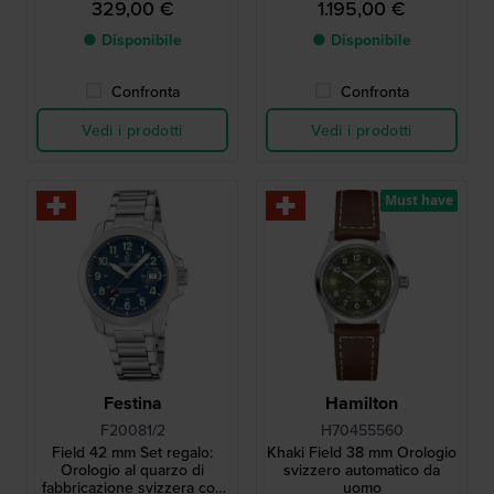
329,00 €
1.195,00 €
inossidabile - Indossato nel
film Interstellar
● Disponibile
● Disponibile
Confronta
Confronta
Vedi i prodotti
Vedi i prodotti
Must have
Festina
Hamilton
F20081/2
H70455560
Field 42 mm Set regalo:
Khaki Field 38 mm Orologio
Orologio al quarzo di
svizzero automatico da
fabbricazione svizzera con
uomo