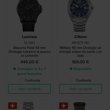
Luminox
Citizen
XL.1961
AW1571-76L
Atacama Field 43 mm
Military 40 mm Orologio ad
Orologio svizzero al quarzo
energia solare da uomo con
in carbonio
data
445,00 €
169,00 €
● Consegna in 3 a 7
● Disponibile
giorni lavorativi
Confronta
Confronta
Vedi i prodotti
Vedi i prodotti