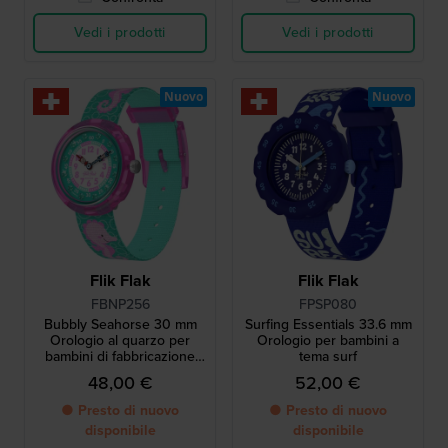
Vedi i prodotti
Vedi i prodotti
Nuovo
Nuovo
Flik Flak
Flik Flak
FBNP256
FPSP080
Bubbly Seahorse 30 mm
Surfing Essentials 33.6 mm
Orologio al quarzo per
Orologio per bambini a
bambini di fabbricazione
tema surf
svizzera con motivo a
48,00 €
52,00 €
cavalluccio marino
● Presto di nuovo
● Presto di nuovo
disponibile
disponibile