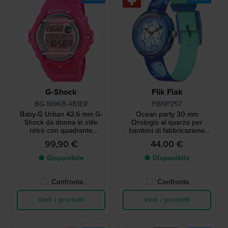
G-Shock
Flik Flak
BG-169KB-4B1ER
FBNP257
Baby-G Urban 42.6 mm G-
Ocean party 30 mm
Shock da donna in stile
Orologio al quarzo per
retrò con quadrante
bambini di fabbricazione
glitterato
svizzera con tema ittico
99,90 €
44,00 €
● Disponibile
● Disponibile
Confronta
Confronta
Vedi i prodotti
Vedi i prodotti