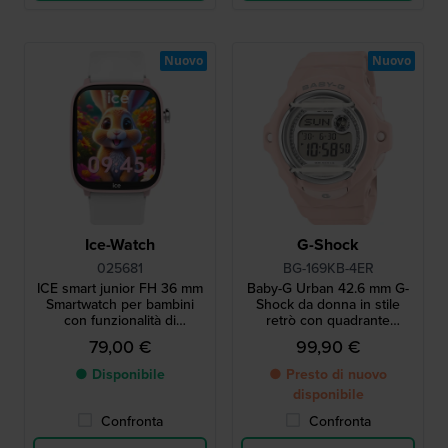
Nuovo
Nuovo
Ice-Watch
G-Shock
025681
BG-169KB-4ER
ICE smart junior FH 36 mm
Baby-G Urban 42.6 mm G-
Smartwatch per bambini
Shock da donna in stile
con funzionalità di
retrò con quadrante
geolocalizzazione Android
glitterato
79,00 €
99,90 €
Find Hub
● Disponibile
● Presto di nuovo
disponibile
Confronta
Confronta