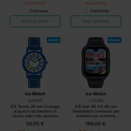
disponibile
disponibile
Confronta
Confronta
Vedi i prodotti
Vedi i prodotti
Nuovo
Nuovo
Ice-Watch
Ice-Watch
026015
025269
ICE Tennis 28 mm Orologio
ICE kids 4G 2.0 40 mm
al quarzo da bambino in
Smartwatch connesso per
resina dallo stile sportivo
bambini con schermo
con design ispirato al tennis
Amoled
39,00 €
149,00 €