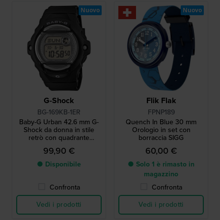
Nuovo
Nuovo
G-Shock
Flik Flak
BG-169KB-1ER
FPNP189
Baby-G Urban 42.6 mm G-
Quench In Blue 30 mm
Shock da donna in stile
Orologio in set con
retrò con quadrante
borraccia SIGG
glitterato
99,90 €
60,00 €
● Disponibile
● Solo 1 è rimasto in
magazzino
Confronta
Confronta
Vedi i prodotti
Vedi i prodotti