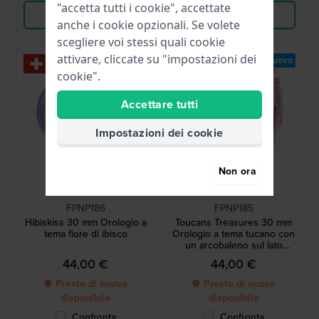
"accetta tutti i cookie", accettate
Vedi i prodotti
Vedi i prodotti
anche i cookie opzionali. Se volete
scegliere voi stessi quali cookie
attivare, cliccate su "impostazioni dei
Nuovo
Nuovo
cookie".
Accettare tutti
Impostazioni dei cookie
Non ora
Flik Flak
Flik Flak
FPNP186
FPNP185
Hibiskiss 30 mm Orologio a
Toucans Treasures 30 mm
tema fiore di ibisco
Orologio a tema tucano con
un arcobaleno sul lato
interno del cinturino
44,00 €
44,00 €
● Presto di nuovo
● Presto di nuovo
disponibile
disponibile
Confronta
Confronta