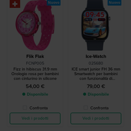
Nuovo
Nuovo
Flik Flak
Ice-Watch
FCNP005
025680
Fizz in hibiscus 31.9 mm
ICE smart junior FH 36 mm
Orologio rosa per bambini
Smartwatch per bambini
con cinturino in silicone
con funzionalità di
geolocalizzazione Android
54,00 €
79,00 €
Find Hub
● Disponibile
● Disponibile
Confronta
Confronta
Vedi i prodotti
Vedi i prodotti