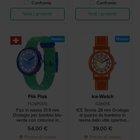
Confronta
Confronta
Vedi i prodotti
Vedi i prodotti
Nuovo
Nuovo
Flik Flak
Ice-Watch
FCNP006
026016
Fizz in waves 31.9 mm
ICE Tennis 28 mm Orologio
Orologio per bambini blu-
al quarzo da bambino in
verde con cinturino in
resina dallo stile sportivo
silicone
con design ispirato al tennis
54,00 €
39,00 €
● Presto di nuovo
● Presto di nuovo