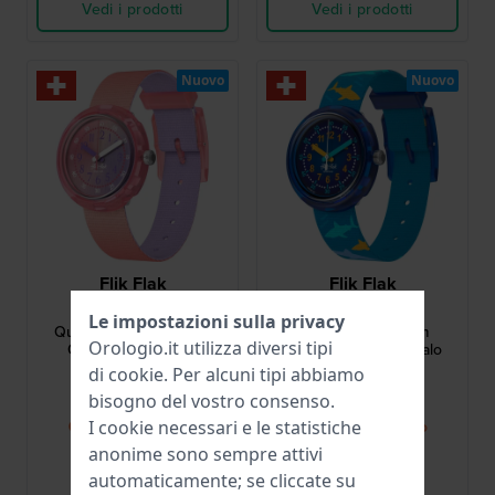
Vedi i prodotti
Vedi i prodotti
Nuovo
Nuovo
Flik Flak
Flik Flak
FPNP188
FPNP187
Le impostazioni sulla privacy
Quench In Pink 30 mm
Shark Gang 30 mm
Orologio.it utilizza diversi tipi
Orologio in set con
Orologio a tema squalo
borraccia SIGG
di
cookie
. Per alcuni tipi abbiamo
60,00 €
44,00 €
bisogno del vostro consenso.
● Presto di nuovo
● Presto di nuovo
I cookie necessari e le statistiche
disponibile
disponibile
anonime sono sempre attivi
Confronta
Confronta
automaticamente; se cliccate su