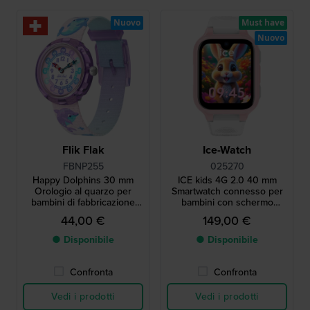
Nuovo
Must have
Nuovo
Flik Flak
Ice-Watch
FBNP255
025270
Happy Dolphins 30 mm
ICE kids 4G 2.0 40 mm
Orologio al quarzo per
Smartwatch connesso per
bambini di fabbricazione
bambini con schermo
svizzera con tema del
Amoled
44,00 €
149,00 €
delfino
● Disponibile
● Disponibile
Confronta
Confronta
Vedi i prodotti
Vedi i prodotti