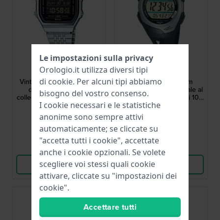
Le impostazioni sulla privacy
Casio
Casio
Orologio.it utilizza diversi tipi
ABL-100WE-1BEF
STR-300C-1VEF
di
cookie
. Per alcuni tipi abbiamo
Vintage 37.9 mm Orologio
Retro Sport 35.2 mm
dal look vintage con
Orologio sportivo digitale al
bisogno del vostro consenso.
collegamento Bluetooth per
quarzo con batteria di 10
I cookie necessari e le statistiche
smartphone
anni
79,90 €
49,90 €
anonime sono sempre attivi
● Disponibile
● Disponibile
automaticamente; se cliccate su
"accetta tutti i cookie", accettate
Confronta
Confronta
anche i cookie opzionali. Se volete
scegliere voi stessi quali cookie
Vedi i prodotti
Vedi i prodotti
attivare, cliccate su "impostazioni dei
cookie".
Accettare tutti