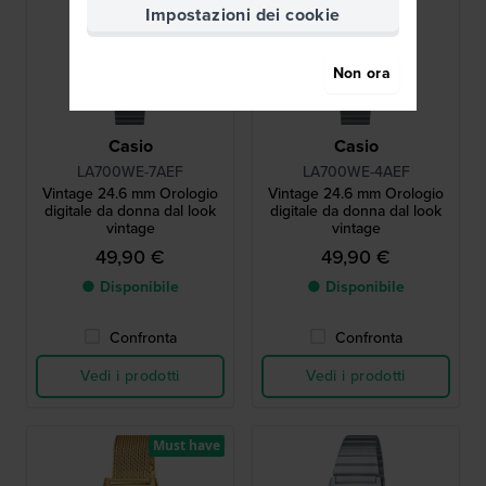
Impostazioni dei cookie
Non ora
Casio
Casio
LA700WE-7AEF
LA700WE-4AEF
Vintage 24.6 mm Orologio
Vintage 24.6 mm Orologio
digitale da donna dal look
digitale da donna dal look
vintage
vintage
49,90 €
49,90 €
● Disponibile
● Disponibile
Confronta
Confronta
Vedi i prodotti
Vedi i prodotti
Must have