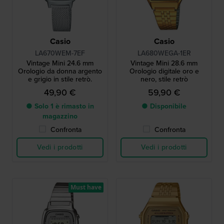
Casio
Casio
LA670WEM-7EF
LA680WEGA-1ER
Vintage Mini 24.6 mm
Vintage Mini 28.6 mm
Orologio da donna argento
Orologio digitale oro e
e grigio in stile retrò.
nero, stile retrò
49,90 €
59,90 €
● Solo 1 è rimasto in
● Disponibile
magazzino
Confronta
Confronta
Vedi i prodotti
Vedi i prodotti
Must have