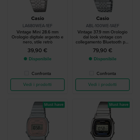
Casio
Casio
LA680WEA-1EF
ABL-100WE-1AEF
Vintage Mini 28.6 mm
Vintage 37.9 mm Orologio
Orologio digitale argento e
dal look vintage con
nero, stile retrò
collegamento Bluetooth per
smartphone
39,90 €
79,90 €
● Disponibile
● Disponibile
Confronta
Confronta
Vedi i prodotti
Vedi i prodotti
Must have
Must have