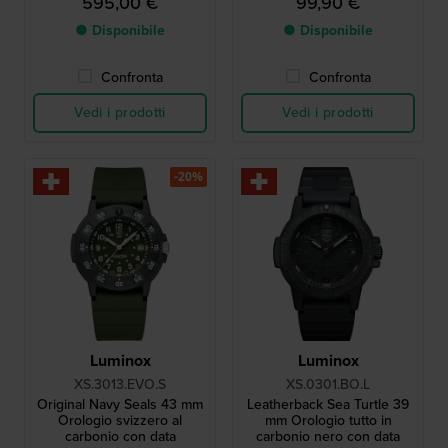
595,00 €
99,90 €
NATO
● Disponibile
● Disponibile
Confronta
Confronta
Vedi i prodotti
Vedi i prodotti
-20%
Luminox
Luminox
XS.3013.EVO.S
XS.0301.BO.L
Original Navy Seals 43 mm
Leatherback Sea Turtle 39
Orologio svizzero al
mm Orologio tutto in
carbonio con data
carbonio nero con data