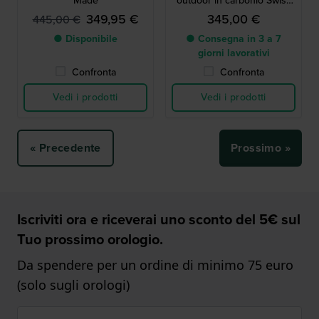
Made
outdoor in carbonio Swiss
Made
349,95 €
345,00 €
445,00 €
● Disponibile
● Consegna in 3 a 7
giorni lavorativi
Confronta
Confronta
Vedi i prodotti
Vedi i prodotti
« Precedente
Prossimo »
Iscriviti ora e riceverai uno sconto del 5€ sul
Tuo prossimo orologio.
Da spendere per un ordine di minimo 75 euro
(solo sugli orologi)