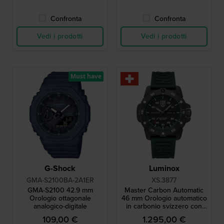
Confronta
Confronta
Vedi i prodotti
Vedi i prodotti
Must have
G-Shock
Luminox
GMA-S2100BA-2A1ER
XS.3877
GMA-S2100 42.9 mm
Master Carbon Automatic
Orologio ottagonale
46 mm Orologio automatico
analogico-digitale
in carbonio svizzero con
day-date
109,00 €
1.295,00 €