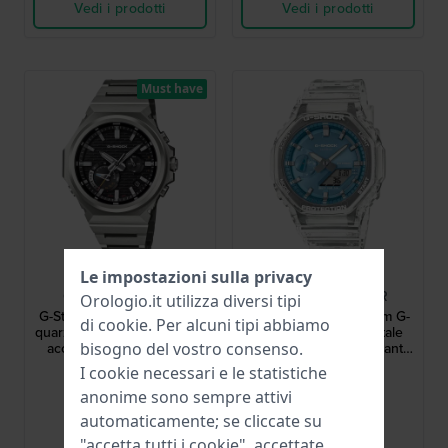
Vedi i prodotti
Vedi i prodotti
Must have
G-Shock
G-Shock
Le impostazioni sulla privacy
GST-B1000D-1AER
GA-2100BM-7A2ER
Orologio.it utilizza diversi tipi
G-Steel 44 mm Orologio al
Bright Metallic 45.4 mm G-
di
cookie
. Per alcuni tipi abbiamo
quarzo ad energia solare in
Shock analogico-digitale
acciaio inossidabile con
trasparente con quadrante
bisogno del vostro consenso.
connessione Bluetooth
metallico
399,00 €
129,00 €
I cookie necessari e le statistiche
anonime sono sempre attivi
● Disponibile
● Disponibile
automaticamente; se cliccate su
"accetta tutti i cookie", accettate