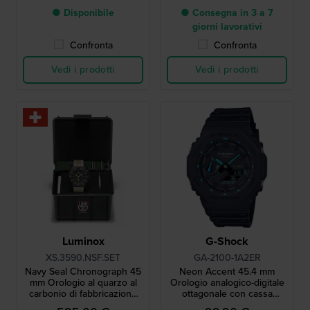
● Disponibile
● Consegna in 3 a 7
giorni lavorativi
Confronta
Confronta
Vedi i prodotti
Vedi i prodotti
Luminox
G-Shock
XS.3590.NSF.SET
GA-2100-1A2ER
Navy Seal Chronograph 45
Neon Accent 45.4 mm
mm Orologio al quarzo al
Orologio analogico-digitale
carbonio di fabbricazione
ottagonale con cassa
svizzera con cinturino extra
rinforzata in carbonio