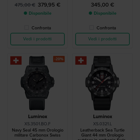
379,95 €
345,00 €
475,00 €
● Disponibile
● Disponibile
Confronta
Confronta
Vedi i prodotti
Vedi i prodotti
-20%
Luminox
Luminox
XS.3501.BO.F
XS.0321.L
Navy Seal 45 mm Orologio
Leatherback Sea Turtle
militare Carbonox Swiss
Giant 44 mm Orologio