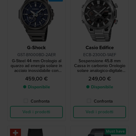
G-Shock
Casio Edifice
GST-B1000BD-2AER
ECB-2300D-1AEF
G-Steel 44 mm Orologio al
Sospensione 45.8 mm
quarzo ad energia solare in
Cassa in carbonio Orologio
acciaio inossidabile con
solare analogico-digitale
connessione Bluetooth
Bluetooth
459,00 €
249,00 €
● Disponibile
● Disponibile
Confronta
Confronta
Vedi i prodotti
Vedi i prodotti
Must have