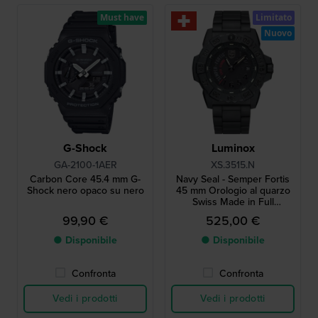
Must have
Limitato
Nuovo
G-Shock
Luminox
GA-2100-1AER
XS.3515.N
Carbon Core 45.4 mm G-
Navy Seal - Semper Fortis
Shock nero opaco su nero
45 mm Orologio al quarzo
Swiss Made in Full
Carbonox, edizione limitata
99,90 €
525,00 €
● Disponibile
● Disponibile
Confronta
Confronta
Vedi i prodotti
Vedi i prodotti