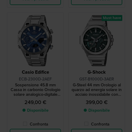
Must have
Casio Edifice
G-Shock
ECB-2300D-2AEF
GST-B1000D-3AER
Sospensione 45.8 mm
G-Steel 44 mm Orologio al
Cassa in carbonio Orologio
quarzo ad energia solare in
solare analogico-digitale
acciaio inossidabile con
Bluetooth
connessione Bluetooth
249,00 €
399,00 €
● Disponibile
● Disponibile
Confronta
Confronta