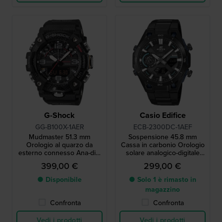
G-Shock
Casio Edifice
GG-B100X-1AER
ECB-2300DC-1AEF
Mudmaster 51.3 mm
Sospensione 45.8 mm
Orologio al quarzo da
Cassa in carbonio Orologio
esterno connesso Ana-digi
solare analogico-digitale
resistente al fango
Bluetooth
399,00 €
299,00 €
● Disponibile
● Solo 1 è rimasto in
magazzino
Confronta
Confronta
Vedi i prodotti
Vedi i prodotti