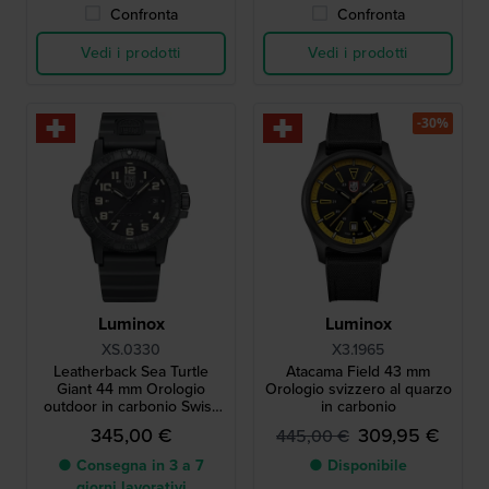
Confronta
Confronta
Vedi i prodotti
Vedi i prodotti
-30%
Luminox
Luminox
XS.0330
X3.1965
Leatherback Sea Turtle
Atacama Field 43 mm
Giant 44 mm Orologio
Orologio svizzero al quarzo
outdoor in carbonio Swiss
in carbonio
Made
345,00 €
309,95 €
445,00 €
● Consegna in 3 a 7
● Disponibile
giorni lavorativi