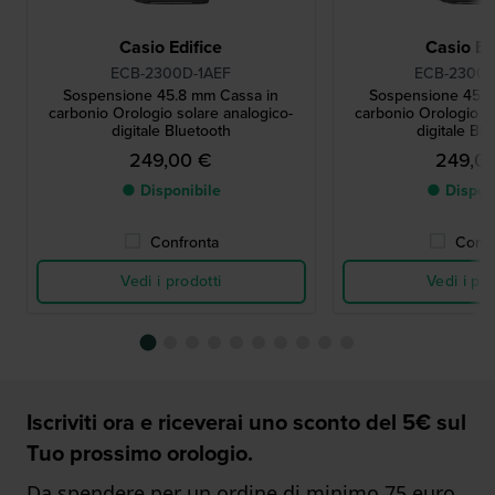
Casio Edifice
Casio Ed
ECB-2300D-1AEF
ECB-2300D
Sospensione 45.8 mm Cassa in
Sospensione 45.8
carbonio Orologio solare analogico-
carbonio Orologio so
digitale Bluetooth
digitale Bl
249,00 €
249,0
● Disponibile
● Dispon
Confronta
Confr
Vedi i prodotti
Vedi i pro
Iscriviti ora e riceverai uno sconto del 5€ sul
Tuo prossimo orologio.
Da spendere per un ordine di minimo 75 euro