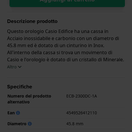
Descrizione prodotto
Questo orologio Casio Edifice ha una cassa in
Acciaio inossidabile e carbonio con un diametro di
45.8 mm ed è dotato di un cinturino in Inox.
All'interno della cassa si trova un movimento di
Casio e l'orologio è dotato di un cristallo di Minerale.
Altro
L'orologio è impermeabile a 10ATM. Questo significa
che l'orologio è adatto al nuoto. L'orologio è fornito
Specifiche
con 2 Anni di garanzia.
Numero del prodotto
ECB-2300DC-1A
.
alternativo
Ean
4549526412110
Diametro
45.8 mm