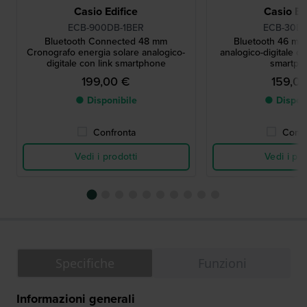
Casio Edifice
Casio Ed
ECB-900DB-1BER
ECB-30D-
Bluetooth Connected 48 mm
Bluetooth 46 mm
Cronografo energia solare analogico-
analogico-digitale c
digitale con link smartphone
smartph
199,00 €
159,0
● Disponibile
● Dispon
Confronta
Confr
Vedi i prodotti
Vedi i pro
Specifiche
Funzioni
Informazioni generali