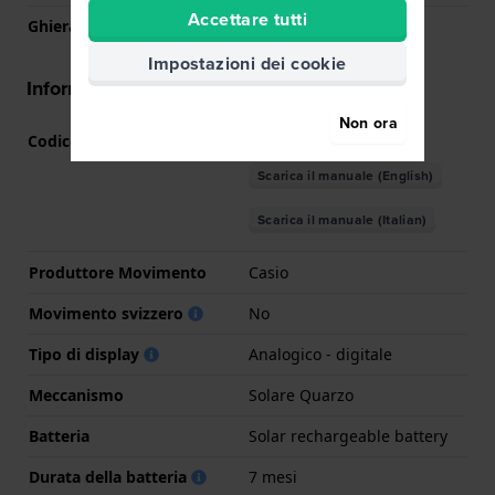
Accettare tutti
Ghiera rotante
Nessuna - Fissa
Impostazioni dei cookie
Informazioni del movimento
Non ora
Codice Movimento
5746
(
Vedi specifiche
)
Scarica il manuale (English)
Scarica il manuale (Italian)
Produttore Movimento
Casio
Movimento svizzero
No
Tipo di display
Analogico - digitale
Meccanismo
Solare Quarzo
Batteria
Solar rechargeable battery
Durata della batteria
7 mesi