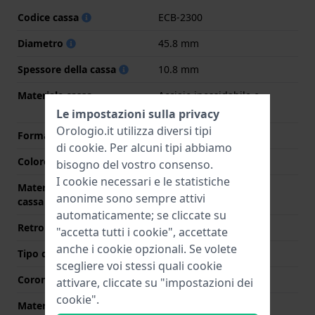
Codice cassa
ECB-2300
Diametro
45.8 mm
Spessore della cassa
10.8 mm
Materiale cassa
Acciaio inossidabile e
carbonio
Le impostazioni sulla privacy
Orologio.it utilizza diversi tipi
Forma della cassa
Rotondo
di
cookie
. Per alcuni tipi abbiamo
Colore della cassa
Nero
bisogno del vostro consenso.
I cookie necessari e le statistiche
Materiale del retro della
Acciaio inox
anonime sono sempre attivi
cassa
automaticamente; se cliccate su
Retro cassa
Chiusura con viti
"accetta tutti i cookie", accettate
anche i cookie opzionali. Se volete
Tipo di vetro
Minerale
scegliere voi stessi quali cookie
Corona
N/D
attivare, cliccate su "impostazioni dei
cookie".
Materiale della ghiera
Acciaio inox