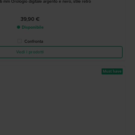
6 mm Orologio digitale argento e nero, stile retrò
39,90 €
● Disponibile
Confronta
Vedi i prodotti
Must have