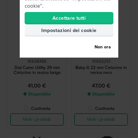
cookie".
Accettare tutti
Impostazioni dei cookie
Non ora
G-Shock
G-Shock
10638485
10652251
Dial Camo Utility 29 mm
Baby-G 22 mm Cinturino in
Cinturino in resina beige
resina nero
41,00 €
47,00 €
● Disponibile
● Disponibile
Confronta
Confronta
Vedi i prodotti
Vedi i prodotti