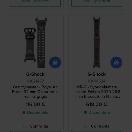
Vedi i prodotti
Vedi i prodotti
G-Shock
G-Shock
10621457
10610524
Gravitymaster - Royal Air
MR-G - Syougeki-maru
Force 32 mm Cinturino in
Limited Edition 2020 26.8
resina, grigio
mm Bracciale in titanio
placcato ION bronzo
116,00 €
618,00 €
● Disponibile
● Disponibile
Confronta
Confronta