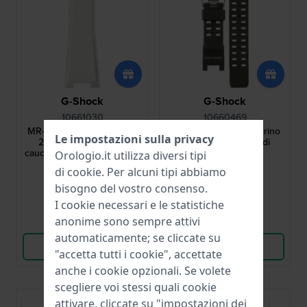
G-Shock
G-Shock
10661030
10660469
MR-G - SHOUGEKI-MARU
Mudman 24 mm Cinturino
Le impostazioni sulla privacy
26.8 mm Cinturino in
in resina ecologica di
caucciù bianco superiore o
origine biologica
Orologio.it utilizza diversi tipi
inferiore senza fibbia
300,00 €
61,00 €
di
cookie
. Per alcuni tipi abbiamo
bisogno del vostro consenso.
● Disponibile
● Disponibile
I cookie necessari e le statistiche
anonime sono sempre attivi
Confronta
Confronta
automaticamente; se cliccate su
Vedi i prodotti
Vedi i prodotti
"accetta tutti i cookie", accettate
anche i cookie opzionali. Se volete
scegliere voi stessi quali cookie
attivare, cliccate su "impostazioni dei