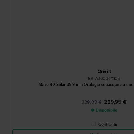
Orient
RA-WJ0004Y10B
Mako 40 Solar 39.9 mm Orologio subacqueo a energ
229,95 €
329,00 €
● Disponibile
Confronta