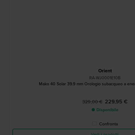
Orient
RA-WJ0001E10B
Mako 40 Solar 39.9 mm Orologio subacqueo a energ
229,95 €
329,00 €
● Disponibile
Confronta
Vedi i prodotti