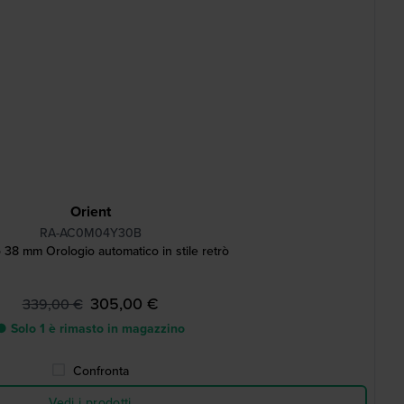
Orient
RA-AC0M04Y30B
38 mm Orologio automatico in stile retrò
305,00 €
339,00 €
● Solo 1 è rimasto in magazzino
Confronta
Vedi i prodotti