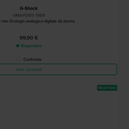
G-Shock
GMA-P2100-7AER
 mm Orologio analogico-digitale da donna
99,90 €
● Disponibile
Confronta
Vedi i prodotti
Must have