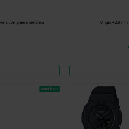
onna con ghiera metallica
Origin 42.8 mm O
Must have