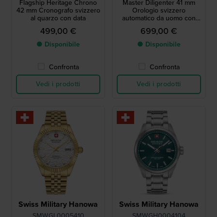
Flagship Heritage Chrono
Master Diligenter 41 mm
42 mm Cronografo svizzero
Orologio svizzero
al quarzo con data
automatico da uomo con
data
499,00 €
699,00 €
● Disponibile
● Disponibile
Confronta
Confronta
Vedi i prodotti
Vedi i prodotti
Swiss Military Hanowa
Swiss Military Hanowa
SMWGL0005410
SMWGH0004104