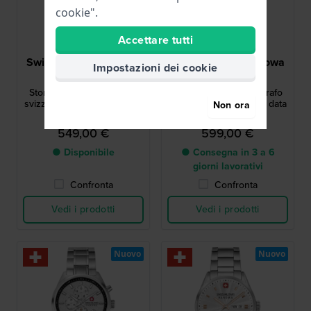
cookie".
Accettare tutti
Swiss Military Hanowa
Swiss Military Hanowa
Impostazioni dei cookie
SMWGI0007801
SMWGI0007840
Storm 43 mm Cronografo
Storm 43 mm Cronografo
svizzero al quarzo con data
svizzero al quarzo con data
Non ora
549,00 €
599,00 €
● Disponibile
● Consegna in 3 a 6
giorni lavorativi
Confronta
Confronta
Vedi i prodotti
Vedi i prodotti
Nuovo
Nuovo