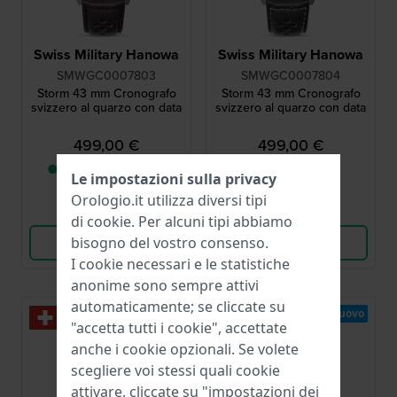
Swiss Military Hanowa
Swiss Military Hanowa
SMWGC0007803
SMWGC0007804
Storm 43 mm Cronografo
Storm 43 mm Cronografo
svizzero al quarzo con data
svizzero al quarzo con data
499,00 €
499,00 €
● Consegna in 3 a 6
● Disponibile
Le impostazioni sulla privacy
giorni lavorativi
Orologio.it utilizza diversi tipi
Confronta
Confronta
di
cookie
. Per alcuni tipi abbiamo
bisogno del vostro consenso.
Vedi i prodotti
Vedi i prodotti
I cookie necessari e le statistiche
anonime sono sempre attivi
automaticamente; se cliccate su
Nuovo
"accetta tutti i cookie", accettate
anche i cookie opzionali. Se volete
scegliere voi stessi quali cookie
attivare, cliccate su "impostazioni dei