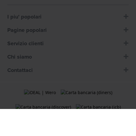
I piu' popolari
Pagine popolari
Servizio clienti
Chi siamo
Contattaci