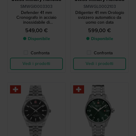
SMWGI0003303
SMWGL0002103
Defender 41 mm
Diligenter 41 mm Orologio
Cronografo in acciaio
svizzero automatico da
inossidabile di
uomo con data
fabbricazione svizzera con
549,00 €
599,00 €
data
● Disponibile
● Disponibile
Confronta
Confronta
Vedi i prodotti
Vedi i prodotti