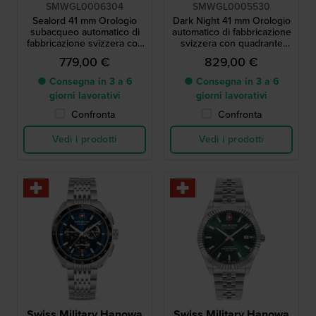
SMWGL0006304
SMWGL0005530
Sealord 41 mm Orologio
Dark Night 41 mm Orologio
subacqueo automatico di
automatico di fabbricazione
fabbricazione svizzera con
svizzera con quadrante
data
nero musou
779,00 €
829,00 €
● Consegna in 3 a 6
● Consegna in 3 a 6
giorni lavorativi
giorni lavorativi
Confronta
Confronta
Vedi i prodotti
Vedi i prodotti
Swiss Military Hanowa
Swiss Military Hanowa