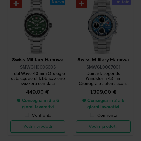
Nuovo
Limitato
Swiss Military Hanowa
Swiss Military Hanowa
SMWGH0006605
SMWGL0007001
Tidal Wave 40 mm Orologio
Damask Legends
subacqueo di fabbricazione
Windstorm 43 mm
svizzera con data
Cronografo automatico in
edizione limitata con
449,00 €
1.399,00 €
movimento 7750 e
quadrante damascato
● Consegna in 3 a 6
● Consegna in 3 a 6
giorni lavorativi
giorni lavorativi
Confronta
Confronta
Vedi i prodotti
Vedi i prodotti