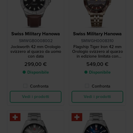
Swiss Military Hanowa
Swiss Military Hanowa
SMWGB0008002
SMWGH0008310
Jockworth 42 mm Orologio
Flagship Tiger Iron 42 mm
svizzero al quarzo da uomo
Orologio svizzero al quarzo
con data
in edizione limitata con
quadrante in autentica
299,00 €
549,00 €
pietra occhio di tigre
● Disponibile
● Disponibile
Confronta
Confronta
Vedi i prodotti
Vedi i prodotti