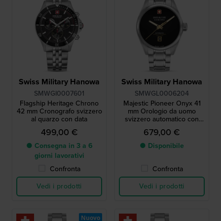
Swiss Military Hanowa
Swiss Military Hanowa
SMWGI0007601
SMWGL0006204
Flagship Heritage Chrono
Majestic Pioneer Onyx 41
42 mm Cronografo svizzero
mm Orologio da uomo
al quarzo con data
svizzero automatico con
quadrante nero onice
499,00 €
679,00 €
● Consegna in 3 a 6
● Disponibile
giorni lavorativi
Confronta
Confronta
Vedi i prodotti
Vedi i prodotti
Nuovo