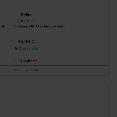
Seiko
L0LL011J0
5 20 mm Cinturino NATO in tessuto nero
45,00 €
● Disponibile
Confronta
Vedi i prodotti