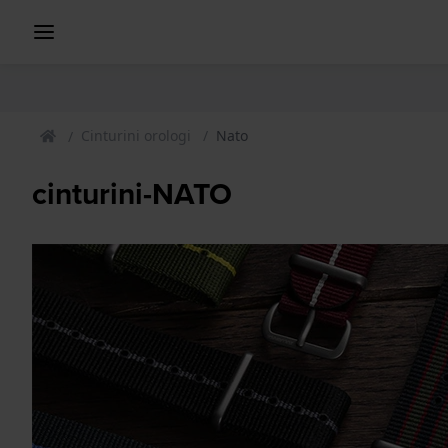
Cinturini orologi
Nato
cinturini-NATO