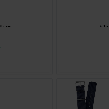
icolore
Seiko
o