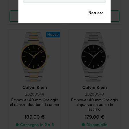
Confronta
Confronta
Non ora
Vedi i prodotti
Vedi i prodotti
Nuovo
Calvin Klein
Calvin Klein
25200544
25200543
Empower 40 mm Orologio
Empower 40 mm Orologio
al quarzo due toni da uomo
al quarzo da uomo in
acciaio
189,00 €
179,00 €
● Consegna in 2 a 3
● Disponibile