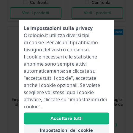
Confronta
Confronta
Vedi i prodotti
Vedi i prodotti
Le impostazioni sulla privacy
Nuovo
Orologio.it utilizza diversi tipi
di
cookie
. Per alcuni tipi abbiamo
bisogno del vostro consenso.
I cookie necessari e le statistiche
anonime sono sempre attivi
automaticamente; se cliccate su
"accetta tutti i cookie", accettate
anche i cookie opzionali. Se volete
Calvin Klein
Calvin Klein
scegliere voi stessi quali cookie
25200546
25200545
attivare, cliccate su "impostazioni dei
Empower 40 mm Orologio
Empower 40 mm Orologio
al quarzo blu da uomo
al quarzo canna di fucile da
cookie".
uomo
199,00 €
199,00 €
Accettare tutti
● Disponibile
● Consegna in 2 a 3
Impostazioni dei cookie
giorni lavorativi