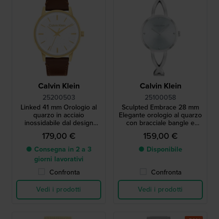
Calvin Klein
Calvin Klein
25200503
25100058
Linked 41 mm Orologio al
Sculpted Embrace 28 mm
quarzo in acciaio
Elegante orologio al quarzo
inossidabile dal design
con bracciale bangle e
minimalista
indici in cristallo
179,00 €
159,00 €
● Consegna in 2 a 3
● Disponibile
giorni lavorativi
Confronta
Confronta
Vedi i prodotti
Vedi i prodotti