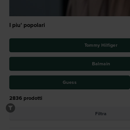
I piu' popolari
Tommy Hilfiger
Balmain
Guess
2836
prodotti
Filtra