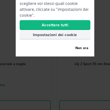
scegliere voi stessi quali cookie
attivare, cliccate su "impostazioni dei
cookie".
Accettare tutti
Impostazioni dei cookie
Non ora
Akilia 32 mm Orologio minimalista da donna con bracciale a maglie
Lily 2 Sport 35 mm Smart
tivi