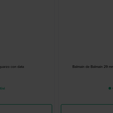
quarzo con data
Balmain de Balmain 29 mm
tivi
● C