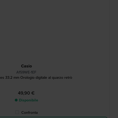
Casio
A159WE-1EF
ies 33.2 mm Orologio digitale al quarzo retrò
49,90 €
● Disponibile
Confronta