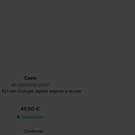
Casio
AE-1200WHD-1AVEF
42.1 mm Orologio digitale argento e acciaio
49,90 €
● Disponibile
Confronta