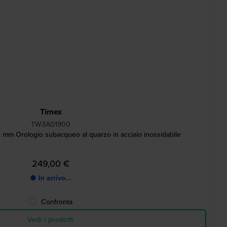
Timex
TW3A01900
mm Orologio subacqueo al quarzo in acciaio inossidabile
249,00 €
● In arrivo...
Confronta
Vedi i prodotti