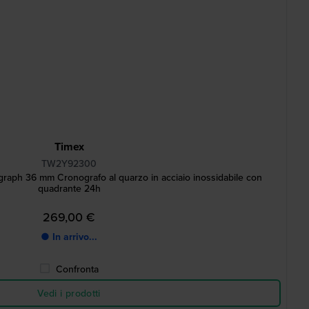
Timex
TW2Y92300
raph 36 mm Cronografo al quarzo in acciaio inossidabile con
quadrante 24h
269,00 €
● In arrivo...
Confronta
Vedi i prodotti