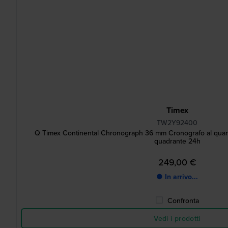
Timex
TW2Y92400
Q Timex Continental Chronograph 36 mm Cronografo al quarzo
quadrante 24h
249,00 €
● In arrivo...
Confronta
Vedi i prodotti