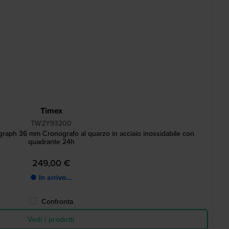
Timex
TW2Y93200
raph 36 mm Cronografo al quarzo in acciaio inossidabile con
quadrante 24h
249,00 €
● In arrivo...
Confronta
Vedi i prodotti