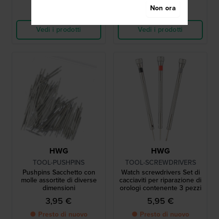
Non ora
Confronta
Confronta
Vedi i prodotti
Vedi i prodotti
HWG
HWG
TOOL-PUSHPINS
TOOL-SCREWDRIVERS
Pushpins Sacchetto con
Watch screwdrivers Set di
molle assortite di diverse
cacciaviti per riparazione di
dimensioni
orologi contenente 3 pezzi
3,95 €
5,95 €
● Presto di nuovo
● Presto di nuovo