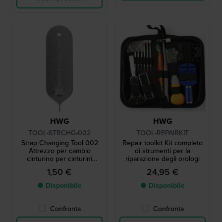
HWG
HWG
TOOL-STRCHG-002
TOOL-REPAIRKIT
Strap Changing Tool 002
Repair toolkit Kit completo
Attrezzo per cambio
di strumenti per la
cinturino per cinturini
riparazione degli orologi
Swatch
1,50 €
24,95 €
● Disponibile
● Disponibile
Confronta
Confronta