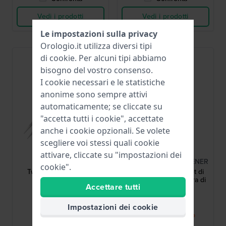
Vedi i prodotti
Vedi i prodotti
Le impostazioni sulla privacy
Orologio.it utilizza diversi tipi
di
cookie
. Per alcuni tipi abbiamo
bisogno del vostro consenso.
I cookie necessari e le statistiche
anonime sono sempre attivi
automaticamente; se cliccate su
"accetta tutti i cookie", accettate
anche i cookie opzionali. Se volete
scegliere voi stessi quali cookie
HWG
HWG
attivare, cliccate su "impostazioni dei
TOOL-TWEEZER
TOOL-BACKCASE-OPENER
cookie".
Tweezer Pinzette per
Back case opener Set di
orologiai
strumenti per l'apertura di
Accettare tutti
fondelli avvitati
2,95 €
9,95 €
Impostazioni dei cookie
● Disponibile
● Presto di nuovo
disponibile