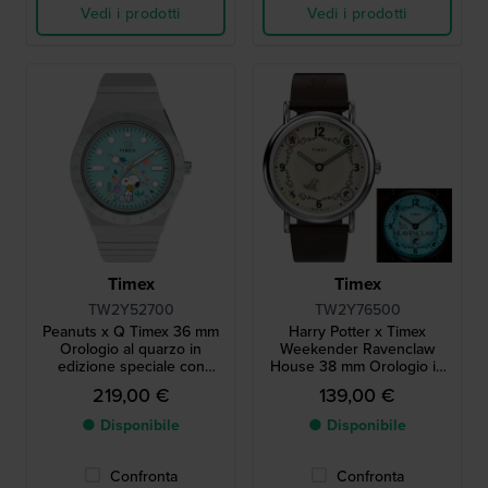
Vedi i prodotti
Vedi i prodotti
Timex
Timex
TW2Y52700
TW2Y76500
Peanuts x Q Timex 36 mm
Harry Potter x Timex
Orologio al quarzo in
Weekender Ravenclaw
edizione speciale con
House 38 mm Orologio in
quadrante Snoopy
edizione speciale con 1
219,00 €
139,00 €
delle 4 case come
retroilluminazione
● Disponibile
● Disponibile
Confronta
Confronta