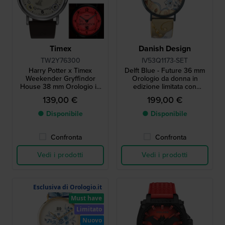
Timex
Danish Design
TW2Y76300
IV53Q1173-SET
Harry Potter x Timex
Delft Blue - Future 36 mm
Weekender Gryffindor
Orologio da donna in
House 38 mm Orologio in
edizione limitata con
edizione speciale con 1
esclusivo ciondolo blu delft
139,00 €
199,00 €
delle 4 case come
retroilluminazione
● Disponibile
● Disponibile
Confronta
Confronta
Vedi i prodotti
Vedi i prodotti
Esclusiva di Orologio.it
Must have
Limitato
Nuovo