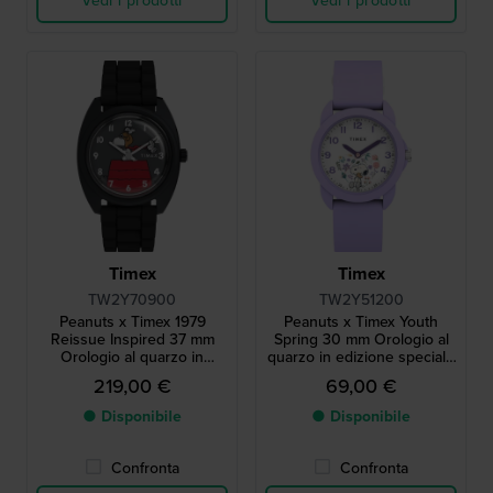
Vedi i prodotti
Vedi i prodotti
Timex
Timex
TW2Y70900
TW2Y51200
Peanuts x Timex 1979
Peanuts x Timex Youth
Reissue Inspired 37 mm
Spring 30 mm Orologio al
Orologio al quarzo in
quarzo in edizione speciale
edizione speciale con
con quadrante Snoopy
219,00 €
69,00 €
quadrante Snoopy
● Disponibile
● Disponibile
Confronta
Confronta