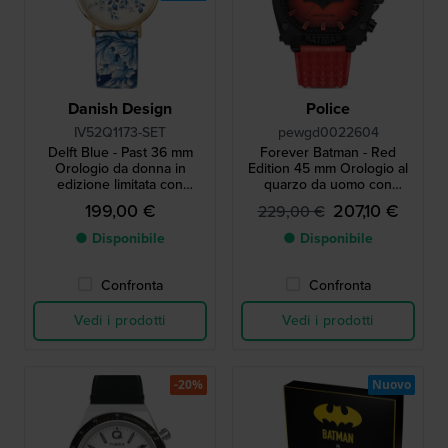
Danish Design
Police
IV52Q1173-SET
pewgd0022604
Delft Blue - Past 36 mm
Forever Batman - Red
Orologio da donna in
Edition 45 mm Orologio al
edizione limitata con
quarzo da uomo con
esclusivo ciondolo blu delft
retroilluminazione rossa
199,00 €
207,10 €
229,00 €
● Disponibile
● Disponibile
Confronta
Confronta
Vedi i prodotti
Vedi i prodotti
-20%
Nuovo