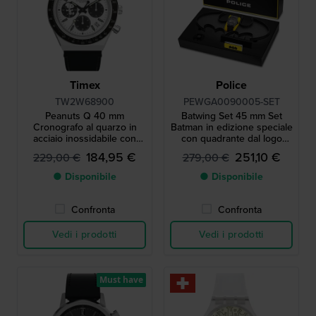
Timex
Police
TW2W68900
PEWGA0090005-SET
Peanuts Q 40 mm
Batwing Set 45 mm Set
Cronografo al quarzo in
Batman in edizione speciale
acciaio inossidabile con
con quadrante dal logo
data
rotante e indicatore a forma
184,95 €
251,10 €
229,00 €
279,00 €
di ala di pipistrello
● Disponibile
● Disponibile
Confronta
Confronta
Vedi i prodotti
Vedi i prodotti
Must have