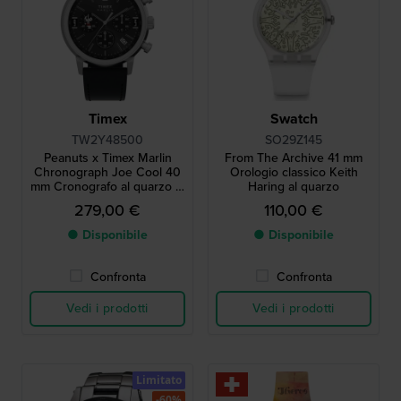
Timex
Swatch
TW2Y48500
SO29Z145
Peanuts x Timex Marlin
From The Archive 41 mm
Chronograph Joe Cool 40
Orologio classico Keith
mm Cronografo al quarzo in
Haring al quarzo
edizione speciale con data
279,00 €
110,00 €
● Disponibile
● Disponibile
Confronta
Confronta
Vedi i prodotti
Vedi i prodotti
Limitato
-60%