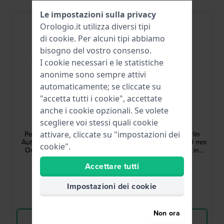
Le impostazioni sulla privacy
Orologio.it utilizza diversi tipi
di
cookie
. Per alcuni tipi abbiamo
bisogno del vostro consenso.
I cookie necessari e le statistiche
anonime sono sempre attivi
automaticamente; se cliccate su
"accetta tutti i cookie", accettate
anche i cookie opzionali. Se volete
Timex
Timex
scegliere voi stessi quali cookie
TW2Y53800
TW2Y50500
Peanuts x Timex Marlin
Peanuts x Timex Marlin
attivare, cliccate su "impostazioni dei
Automatic Soccer 40 mm
Automatic Pickleball 40 mm
cookie".
Orologio automatico in
Orologio automatico in
edizione speciale con
edizione speciale con
329,00 €
329,00 €
Accettare tutti
quadrante Snoopy
quadrante Snoopy
● Disponibile
● Disponibile
Impostazioni dei cookie
Confronta
Confronta
Non ora
Vedi i prodotti
Vedi i prodotti