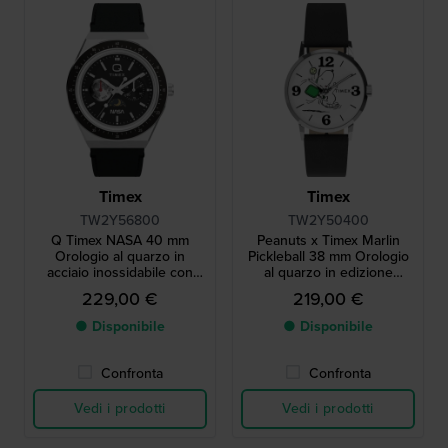
Timex
Timex
TW2Y56800
TW2Y50400
Q Timex NASA 40 mm
Peanuts x Timex Marlin
Orologio al quarzo in
Pickleball 38 mm Orologio
acciaio inossidabile con
al quarzo in edizione
indicazione del giorno e
speciale con quadrante
229,00 €
219,00 €
della data e quadrante 24
Snoopy
ore giorno-notte
● Disponibile
● Disponibile
Confronta
Confronta
Vedi i prodotti
Vedi i prodotti