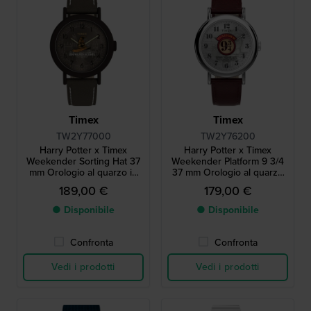
Timex
Timex
TW2Y77000
TW2Y76200
Harry Potter x Timex
Harry Potter x Timex
Weekender Sorting Hat 37
Weekender Platform 9 3/4
mm Orologio al quarzo in
37 mm Orologio al quarzo
edizione speciale con
in edizione speciale con
189,00 €
179,00 €
lancetta dei secondi a forma
quadrante a tema Harry
di cappello parlante Spin
Potter
● Disponibile
● Disponibile
Confronta
Confronta
Vedi i prodotti
Vedi i prodotti