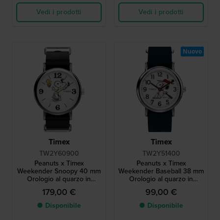
Vedi i prodotti
Vedi i prodotti
Nuovo
Timex
Timex
TW2Y60900
TW2Y51400
Peanuts x Timex
Peanuts x Timex
Weekender Snoopy 40 mm
Weekender Baseball 38 mm
Orologio al quarzo in
Orologio al quarzo in
edizione speciale con
edizione speciale con
179,00 €
99,00 €
quadrante Snoopy
quadrante Snoopy
● Disponibile
● Disponibile