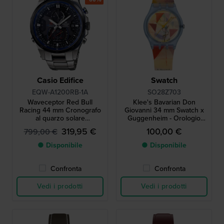
Casio Edifice
Swatch
EQW-A1200RB-1A
SO28Z703
Waveceptor Red Bull
Klee's Bavarian Don
Racing 44 mm Cronografo
Giovanni 34 mm Swatch x
al quarzo solare
Guggenheim - Orologio
radiocontrollato in edizione
Swatch in edizione speciale
319,95 €
100,00 €
799,00 €
limitata con bussola e ora
mondiale
● Disponibile
● Disponibile
Confronta
Confronta
Vedi i prodotti
Vedi i prodotti