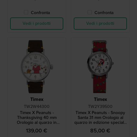
Confronta
Confronta
Vedi i prodotti
Vedi i prodotti
Timex
Timex
TW2W44300
TW2Y39500
Timex X Peanuts -
Timex X Peanuts - Snoopy
Thanksgiving 40 mm
Santa 31 mm Orologio al
Orologio al quarzo in
quarzo in edizione speciale
edizione speciale con
con quadrante Snoopy
139,00 €
85,00 €
quadrante Snoopy