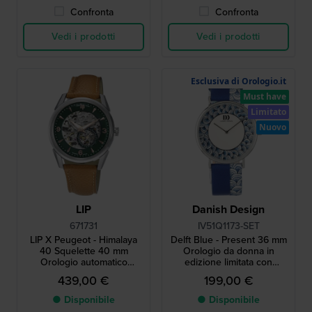
Confronta
Confronta
Vedi i prodotti
Vedi i prodotti
Esclusiva di Orologio.it
Must have
Limitato
Nuovo
LIP
Danish Design
671731
IV51Q1173-SET
LIP X Peugeot - Himalaya
Delft Blue - Present 36 mm
40 Squelette 40 mm
Orologio da donna in
Orologio automatico
edizione limitata con
progettato in collaborazione
esclusivo ciondolo blu delft
439,00 €
199,00 €
con Peugeot Motocycles
● Disponibile
● Disponibile