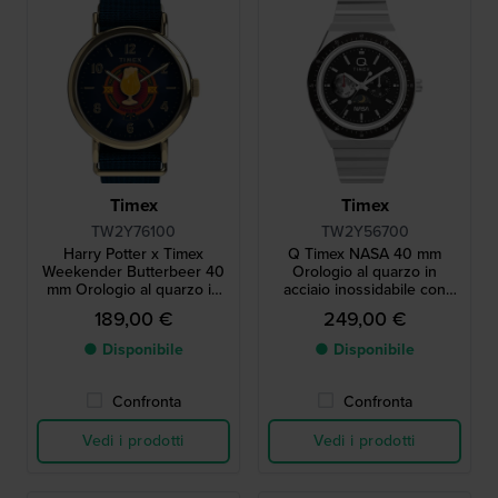
Timex
Timex
TW2Y76100
TW2Y56700
Harry Potter x Timex
Q Timex NASA 40 mm
Weekender Butterbeer 40
Orologio al quarzo in
mm Orologio al quarzo in
acciaio inossidabile con
edizione speciale con
indicazione del giorno e
189,00 €
249,00 €
lancetta dei secondi a forma
della data e quadrante 24
di bicchiere da birra rotante
ore giorno-notte
● Disponibile
● Disponibile
Confronta
Confronta
Vedi i prodotti
Vedi i prodotti