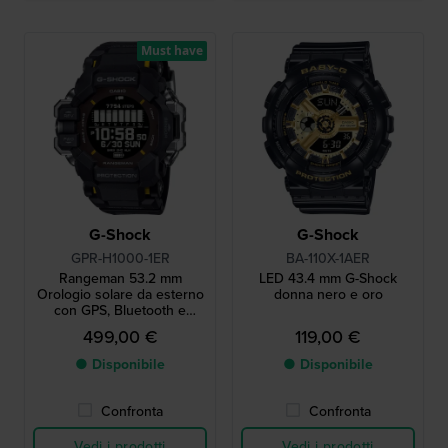
Must have
G-Shock
G-Shock
GPR-H1000-1ER
BA-110X-1AER
Rangeman 53.2 mm
LED 43.4 mm G-Shock
Orologio solare da esterno
donna nero e oro
con GPS, Bluetooth e
cardiofrequenzimetro
499,00 €
119,00 €
● Disponibile
● Disponibile
Confronta
Confronta
Vedi i prodotti
Vedi i prodotti