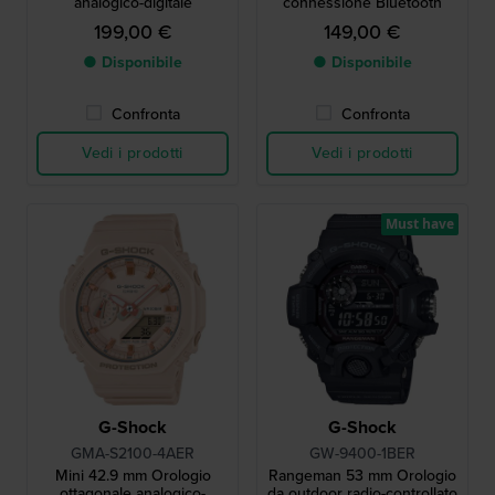
analogico-digitale
connessione Bluetooth
199,00 €
149,00 €
● Disponibile
● Disponibile
Confronta
Confronta
Vedi i prodotti
Vedi i prodotti
Must have
G-Shock
G-Shock
GMA-S2100-4AER
GW-9400-1BER
Mini 42.9 mm Orologio
Rangeman 53 mm Orologio
ottagonale analogico-
da outdoor radio-controllato