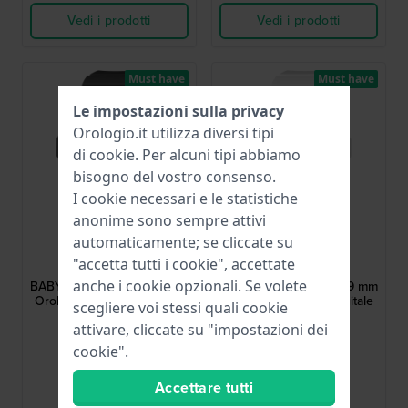
Vedi i prodotti
Vedi i prodotti
Must have
Must have
Le impostazioni sulla privacy
Orologio.it utilizza diversi tipi
di
cookie
. Per alcuni tipi abbiamo
bisogno del vostro consenso.
I cookie necessari e le statistiche
anonime sono sempre attivi
automaticamente; se cliccate su
G-Shock
G-Shock
"accetta tutti i cookie", accettate
BGD-565SC-1ER
BGD-565SC-2BER
anche i cookie opzionali. Se volete
BABY-G Urban LED 37.9 mm
BABY-G Urban LED 37.9 mm
Orologio digitale da donna
Orologio da donna digitale
scegliere voi stessi quali cookie
grigio
bianco e blu
attivare, cliccate su "impostazioni dei
79,90 €
79,90 €
cookie".
● Disponibile
● Disponibile
Accettare tutti
Confronta
Confronta