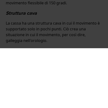
movimento flessibile di 150 gradi.
Struttura cava
La cassa ha una struttura cava in cui il movimento è
supportato solo in pochi punti. Ciò crea una
situazione in cui il movimento, per così dire,
galleggia nell'orologio.
Materiale ammortizzante
Il cristallo di quarzo e altre parti importanti
dell'orologio sono protetti individualmente con
materiale antiurto.
La nostra collezione di orologi G-
Shock
G-Shock è probabilmente il marchio più popolare
che vendiamo nel nostro negozio online. Non