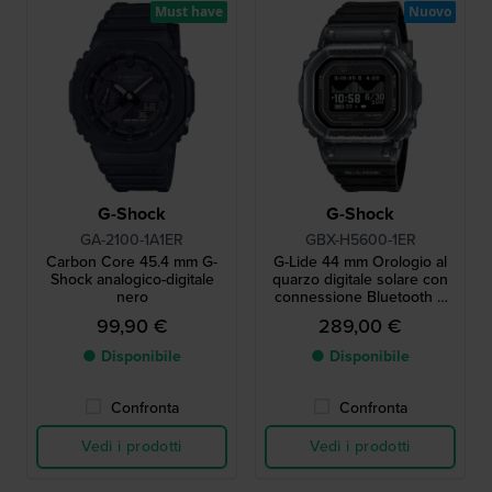
Must have
Nuovo
G-Shock
G-Shock
GA-2100-1A1ER
GBX-H5600-1ER
Carbon Core 45.4 mm G-
G-Lide 44 mm Orologio al
Shock analogico-digitale
quarzo digitale solare con
nero
connessione Bluetooth e
display MIP
99,90 €
289,00 €
● Disponibile
● Disponibile
Confronta
Confronta
Vedi i prodotti
Vedi i prodotti