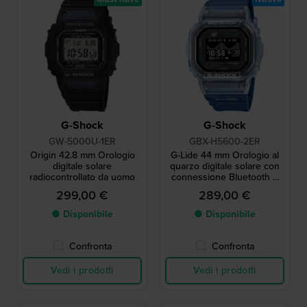
G-Shock
G-Shock
GW-5000U-1ER
GBX-H5600-2ER
Origin 42.8 mm Orologio
G-Lide 44 mm Orologio al
digitale solare
quarzo digitale solare con
radiocontrollato da uomo
connessione Bluetooth e
display MIP
299,00 €
289,00 €
● Disponibile
● Disponibile
Confronta
Confronta
Vedi i prodotti
Vedi i prodotti