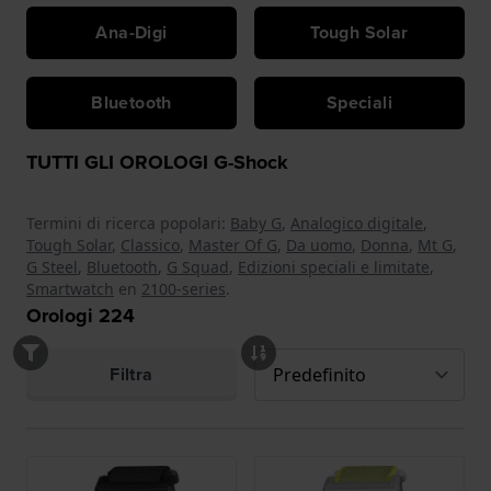
Ana-Digi
Tough Solar
Bluetooth
Speciali
TUTTI GLI OROLOGI G-Shock
Termini di ricerca popolari:
Baby G
,
Analogico digitale
,
Tough Solar
,
Classico
,
Master Of G
,
Da uomo
,
Donna
,
Mt G
,
G Steel
,
Bluetooth
,
G Squad
,
Edizioni speciali e limitate
,
Smartwatch
en
2100-series
.
Orologi
224
Filtra