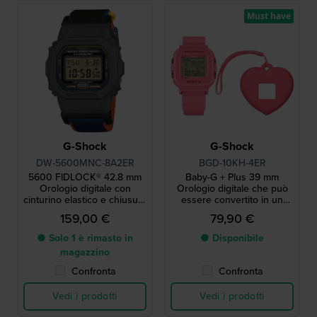
Must have
G-Shock
G-Shock
DW-5600MNC-8A2ER
BGD-10KH-4ER
5600 FIDLOCK® 42.8 mm
Baby-G + Plus 39 mm
Orologio digitale con
Orologio digitale che può
cinturino elastico e chiusura
essere convertito in un
magnetica FIDLOCK®.
ciondolo
159,00 €
79,90 €
● Solo 1 è rimasto in
● Disponibile
magazzino
Confronta
Confronta
Vedi i prodotti
Vedi i prodotti