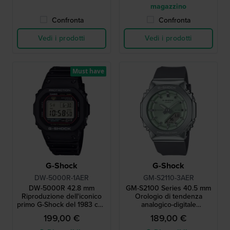
magazzino
Confronta
Confronta
Vedi i prodotti
Vedi i prodotti
Must have
G-Shock
G-Shock
DW-5000R-1AER
GM-S2110-3AER
DW-5000R 42.8 mm
GM-S2100 Series 40.5 mm
Riproduzione dell'iconico
Orologio di tendenza
primo G-Shock del 1983 con
analogico-digitale
cassa in acciaio
ottagonale
199,00 €
189,00 €