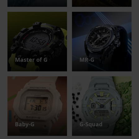
Master of G
MR-G
Baby-G
G-Squad