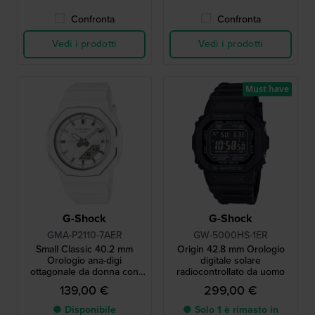
Confronta
Confronta
Vedi i prodotti
Vedi i prodotti
Must have
G-Shock
G-Shock
GMA-P2110-7AER
GW-5000HS-1ER
Small Classic 40.2 mm
Origin 42.8 mm Orologio
Orologio ana-digi
digitale solare
ottagonale da donna con
radiocontrollato da uomo
ghiera metallica
139,00 €
299,00 €
● Disponibile
● Solo 1 è rimasto in