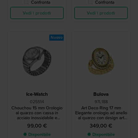
Confronta
Confronta
Vedi i prodotti
Vedi i prodotti
Nuovo
Ice-Watch
Bulova
025514
97L188
Chouchou 15 mm Orologio
Art Deco Ring 17 mm
al quarzo con cassa in
Elegante orologio ad anello
acciaio inossidabile e
al quarzo con design art
bracciale elastico
déco
99,00 €
349,00 €
● Disponibile
● Disponibile