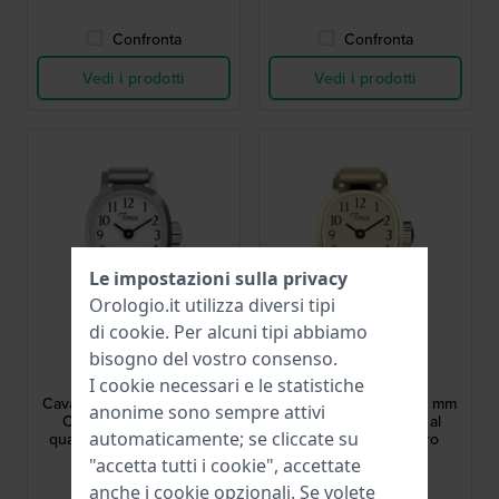
Confronta
Confronta
Vedi i prodotti
Vedi i prodotti
Le impostazioni sulla privacy
Orologio.it utilizza diversi tipi
di
cookie
. Per alcuni tipi abbiamo
Timex
Timex
bisogno del vostro consenso.
TW2Y70700
TW2Y70800
I cookie necessari e le statistiche
Cavatina Ringwatch 16 mm
Cavatina Ringwatch 16 mm
anonime sono sempre attivi
Orologio ad anello al
Orologio con anello al
automaticamente; se cliccate su
quarzo di colore argento
quarzo in tonalità oro
"accetta tutti i cookie", accettate
109,00 €
119,00 €
anche i cookie opzionali. Se volete