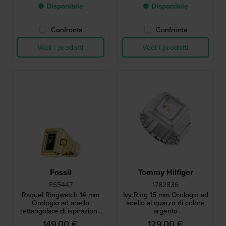
● Disponibile
● Disponibile
Confronta
Confronta
Vedi i prodotti
Vedi i prodotti
Fossil
Tommy Hilfiger
ES5447
1782836
Raquel Ringwatch 14 mm
Ivy Ring 15 mm Orologio ad
Orologio ad anello
anello al quarzo di colore
rettangolare di ispirazione
argento
vintage
149,00 €
129,00 €