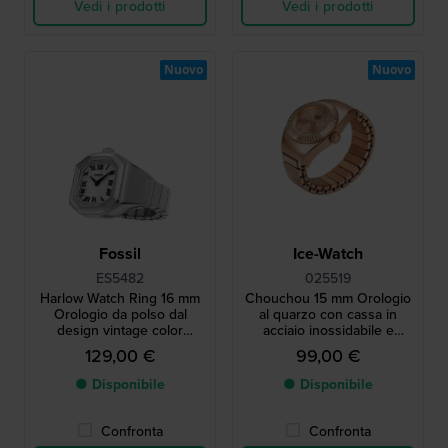
Vedi i prodotti
Vedi i prodotti
Nuovo
Nuovo
Fossil
Ice-Watch
ES5482
025519
Harlow Watch Ring 16 mm
Chouchou 15 mm Orologio
Orologio da polso dal
al quarzo con cassa in
design vintage color
acciaio inossidabile e
argento con cassa
bracciale elastico
129,00 €
99,00 €
ottagonale
● Disponibile
● Disponibile
Confronta
Confronta