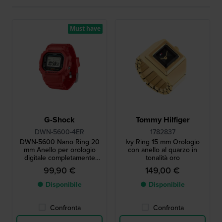
Must have
G-Shock
Tommy Hilfiger
DWN-5600-4ER
1782837
DWN-5600 Nano Ring 20
Ivy Ring 15 mm Orologio
mm Anello per orologio
con anello al quarzo in
digitale completamente
tonalità oro
funzionale con design DW-
99,90 €
149,00 €
5600
● Disponibile
● Disponibile
Confronta
Confronta