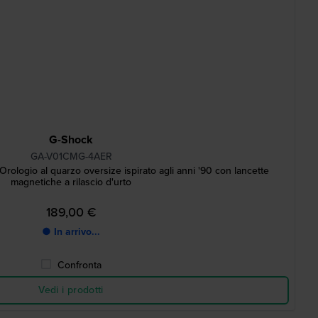
G-Shock
GA-V01CMG-4AER
logio al quarzo oversize ispirato agli anni '90 con lancette
magnetiche a rilascio d'urto
189,00 €
● In arrivo...
Confronta
Vedi i prodotti