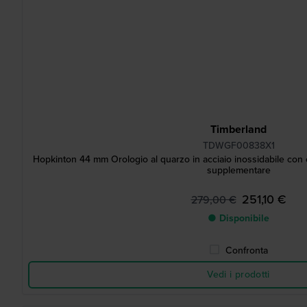
Timberland
TDWGF00838X1
Hopkinton 44 mm Orologio al quarzo in acciaio inossidabile con c
supplementare
251,10 €
279,00 €
● Disponibile
Confronta
Vedi i prodotti