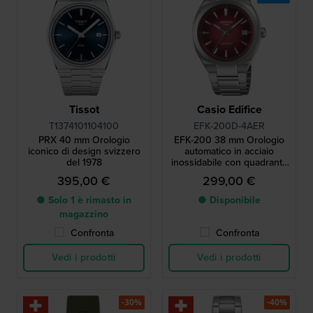
Tissot
Casio Edifice
T1374101104100
EFK-200D-4AER
PRX 40 mm Orologio
EFK-200 38 mm Orologio
iconico di design svizzero
automatico in acciaio
del 1978
inossidabile con quadrante
a strati dal design unico
395,00 €
299,00 €
● Solo 1 è rimasto in
● Disponibile
magazzino
Confronta
Confronta
Vedi i prodotti
Vedi i prodotti
-30%
-40%