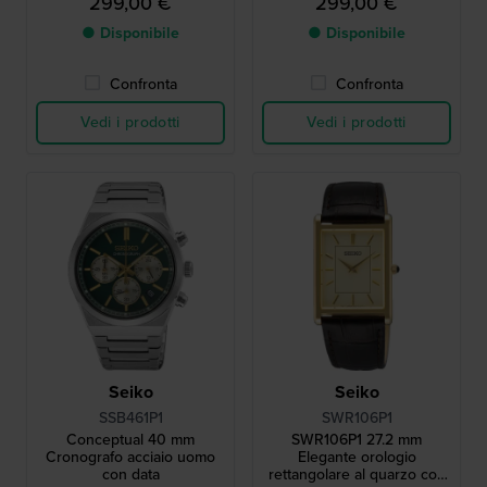
299,00 €
299,00 €
● Disponibile
● Disponibile
Confronta
Confronta
Vedi i prodotti
Vedi i prodotti
Seiko
Seiko
SSB461P1
SWR106P1
Conceptual 40 mm
SWR106P1 27.2 mm
Cronografo acciaio uomo
Elegante orologio
con data
rettangolare al quarzo con