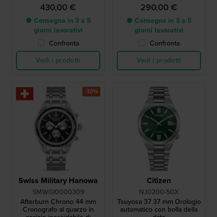
vetro zaffiro
430,00 €
290,00 €
● Consegna in 3 a 5
● Consegna in 3 a 5
giorni lavorativi
giorni lavorativi
Confronta
Confronta
Vedi i prodotti
Vedi i prodotti
-30%
Swiss Military Hanowa
Citizen
SMWGI0000309
NJ0200-50X
Afterburn Chrono 44 mm
Tsuyosa 37 37 mm Orologio
Cronografo al quarzo in
automatico con bolla della