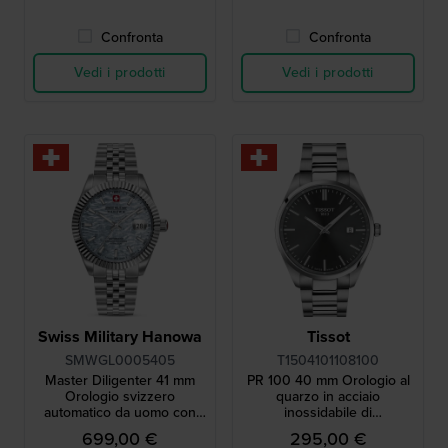
Confronta
Confronta
Vedi i prodotti
Vedi i prodotti
Swiss Military Hanowa
Tissot
SMWGL0005405
T1504101108100
Master Diligenter 41 mm
PR 100 40 mm Orologio al
Orologio svizzero
quarzo in acciaio
automatico da uomo con
inossidabile di
data
fabbricazione svizzera con
699,00 €
295,00 €
data