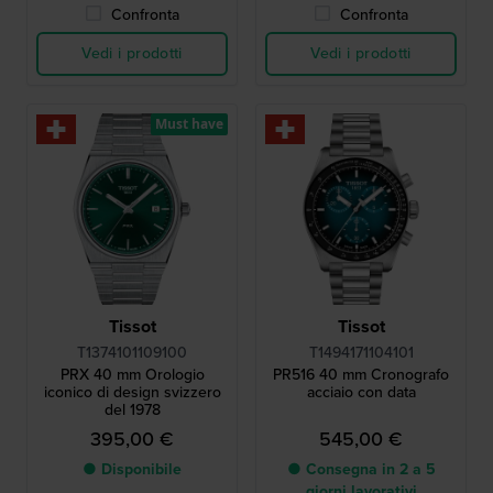
Confronta
Confronta
Vedi i prodotti
Vedi i prodotti
Must have
Tissot
Tissot
T1374101109100
T1494171104101
PRX 40 mm Orologio
PR516 40 mm Cronografo
iconico di design svizzero
acciaio con data
del 1978
395,00 €
545,00 €
● Disponibile
● Consegna in 2 a 5
giorni lavorativi