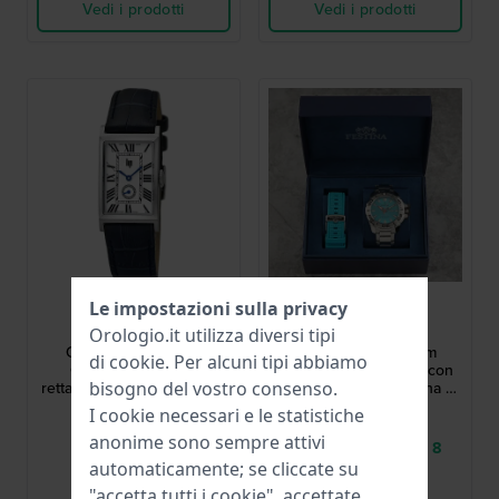
Vedi i prodotti
Vedi i prodotti
LIP
Festina
Le impostazioni sulla privacy
671937
F20665/6
Orologio.it utilizza diversi tipi
Churchill T18 21 mm
Diver Gift Set 46 mm
di
cookie
. Per alcuni tipi abbiamo
Orologio al quarzo
Subacqueo in acciaio con
rettangolare di design anni
protezione della corona e
bisogno del vostro consenso.
'30 con piccoli secondi
cinturino extra in silicone
249,00 €
179,00 €
I cookie necessari e le statistiche
turchese
anonime sono sempre attivi
● Disponibile
● Consegna in 5 a 8
automaticamente; se cliccate su
giorni lavorativi
"accetta tutti i cookie", accettate