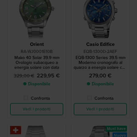
Orient
Casio Edifice
RA-WJ0001E10B
EQB-1300D-2AEF
Mako 40 Solar 39.9 mm
EQB-1300 Series 39.5 mm
Orologio subacqueo a
Moderno cronografo al
energia solare con data
quarzo a energia solare con
collegamento allo
229,95 €
279,00 €
329,00 €
smartphone
● Disponibile
● Disponibile
Confronta
Confronta
Vedi i prodotti
Vedi i prodotti
Must have
Nuovo