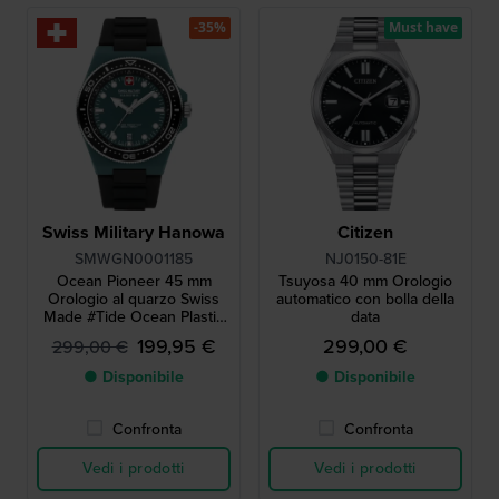
-35%
Must have
Swiss Military Hanowa
Citizen
SMWGN0001185
NJ0150-81E
Ocean Pioneer 45 mm
Tsuyosa 40 mm Orologio
Orologio al quarzo Swiss
automatico con bolla della
Made #Tide Ocean Plastic
data
con data
199,95 €
299,00 €
299,00 €
● Disponibile
● Disponibile
Confronta
Confronta
Vedi i prodotti
Vedi i prodotti