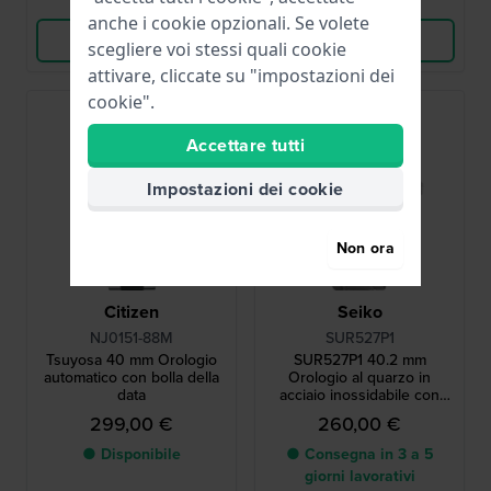
Confronta
Confronta
anche i cookie opzionali. Se volete
Vedi i prodotti
Vedi i prodotti
scegliere voi stessi quali cookie
attivare, cliccate su "impostazioni dei
cookie".
Accettare tutti
Impostazioni dei cookie
Non ora
Citizen
Seiko
NJ0151-88M
SUR527P1
Tsuyosa 40 mm Orologio
SUR527P1 40.2 mm
automatico con bolla della
Orologio al quarzo in
data
acciaio inossidabile con
data
299,00 €
260,00 €
● Disponibile
● Consegna in 3 a 5
giorni lavorativi