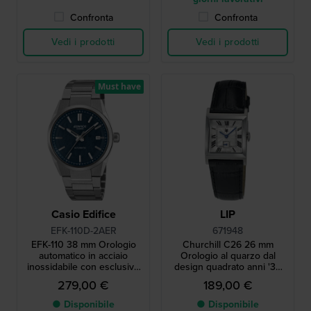
Confronta
Confronta
Vedi i prodotti
Vedi i prodotti
Must have
Casio Edifice
LIP
EFK-110D-2AER
671948
EFK-110 38 mm Orologio
Churchill C26 26 mm
automatico in acciaio
Orologio al quarzo dal
inossidabile con esclusivo
design quadrato anni '30
quadrante testurizzato
con piccoli secondi
279,00 €
189,00 €
● Disponibile
● Disponibile