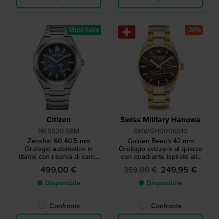
Must have
-30%
Citizen
Swiss Military Hanowa
NK5020-58M
SMWGH0006010
Zenshin 60 40.5 mm
Golden Beech 42 mm
Orologio automatico in
Orologio svizzero al quarzo
titanio con riserva di carica
con quadrante ispirato alla
di 60 ore
foresta
499,00 €
249,95 €
359,00 €
● Disponibile
● Disponibile
Confronta
Confronta