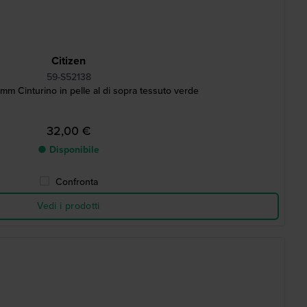
Citizen
59-S52138
m Cinturino in pelle al di sopra tessuto verde
32,00 €
● Disponibile
Confronta
Vedi i prodotti