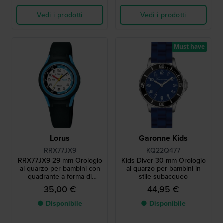
Vedi i prodotti
Vedi i prodotti
Must have
Lorus
Garonne Kids
RRX77JX9
KQ22Q477
RRX77JX9 29 mm Orologio
Kids Diver 30 mm Orologio
al quarzo per bambini con
al quarzo per bambini in
quadrante a forma di
stile subacqueo
insegnante del tempo e
35,00 €
44,95 €
cinturino in silicone
● Disponibile
● Disponibile