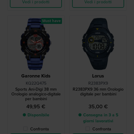
Vedi i prodotti
Vedi i prodotti
Must have
Garonne Kids
Lorus
KQ22Q475
R2383PX9
Sports Ani-Digi 38 mm
R2383PX9 36 mm Orologio
Orologio analogico-digitale
digitale per bambini
per bambini
49,95 €
35,00 €
● Disponibile
● Consegna in 3 a 5
giorni lavorativi
Confronta
Confronta