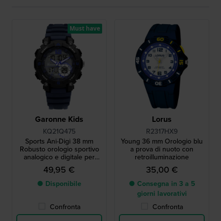
Must have
Garonne Kids
Lorus
KQ21Q475
R2317HX9
Sports Ani-Digi 38 mm
Young 36 mm Orologio blu
Robusto orologio sportivo
a prova di nuoto con
analogico e digitale per
retroilluminazione
ragazzi
49,95 €
35,00 €
● Disponibile
● Consegna in 3 a 5
giorni lavorativi
Confronta
Confronta