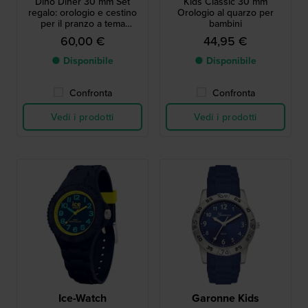
Dino Diner 30 mm Set
Kids Classic 30 mm
regalo: orologio e cestino
Orologio al quarzo per
per il pranzo a tema
bambini
dinosauro
60,00 €
44,95 €
● Disponibile
● Disponibile
Confronta
Confronta
Vedi i prodotti
Vedi i prodotti
Ice-Watch
Garonne Kids