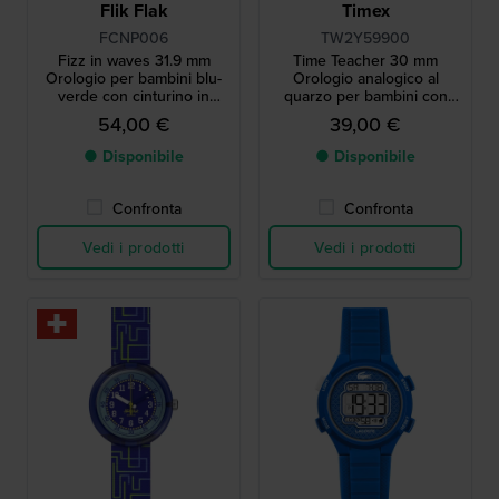
Flik Flak
Timex
FCNP006
TW2Y59900
Fizz in waves 31.9 mm
Time Teacher 30 mm
Orologio per bambini blu-
Orologio analogico al
verde con cinturino in
quarzo per bambini con
silicone
lancette di facile lettura
54,00 €
39,00 €
● Disponibile
● Disponibile
Confronta
Confronta
Vedi i prodotti
Vedi i prodotti