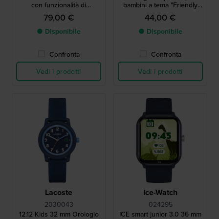
con funzionalità di
bambini a tema "Friendly
geolocalizzazione Android
Monsters" di fabbricazione
79,00 €
44,00 €
Find Hub
svizzera
● Disponibile
● Disponibile
Confronta
Confronta
Vedi i prodotti
Vedi i prodotti
Lacoste
Ice-Watch
2030043
024295
12.12 Kids 32 mm Orologio
ICE smart junior 3.0 36 mm