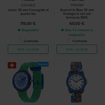
F20346/2
FPNP189
Junior 36 mm Cronografo al
Quench In Blue 30 mm
quarzo blu
Orologio in set con
borraccia SIGG
119,00 €
60,00 €
● Disponibile
● Solo 1 è rimasto in
magazzino
Confronta
Confronta
Vedi i prodotti
Vedi i prodotti
Nuovo