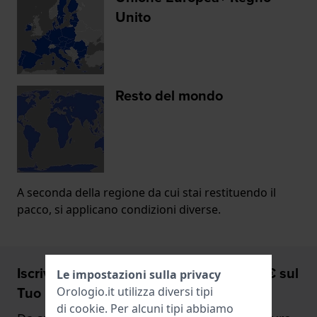
Unito
Resto del mondo
A seconda della regione da cui stai restituendo il
pacco, si applicano condizioni diverse.
Iscriviti ora e riceverai uno sconto del 5€ sul
Le impostazioni sulla privacy
Tuo prossimo orologio.
Orologio.it utilizza diversi tipi
di
cookie
. Per alcuni tipi abbiamo