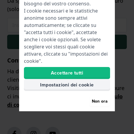
Da spendere per un ordine di minimo 75 euro
bisogno del vostro consenso.
(solo sugli orologi)
I cookie necessari e le statistiche
anonime sono sempre attivi
automaticamente; se cliccate su
"accetta tutti i cookie", accettate
anche i cookie opzionali. Se volete
Iscriviti
scegliere voi stessi quali cookie
attivare, cliccate su "impostazioni dei
Contattaci
cookie".
Ha domande? Il nostro team di assistenza
Accettare tutti
clienti sarà lieto di aiutarLa!
Impostazioni dei cookie
Visiti la nostra pagina dei contatti
qui
, oppure
ci invii una richiesta tramite
il
nostro
modulo
Non ora
di contatto
.