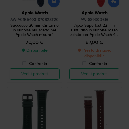
Apple Watch
Apple Watch
AW-A01B5403187062ST20
AW-689300616
Successo 20 mm Cinturino
Apex Superfast 22 mm
in silicone blu adatto per
Cinturino in silicone rosso
Apple Watch misura 1
adatto per Apple Watch 42-
42-49 mm
70,00 €
57,00 €
● Disponibile
● Presto di nuovo
disponibile
Confronta
Confronta
Vedi i prodotti
Vedi i prodotti