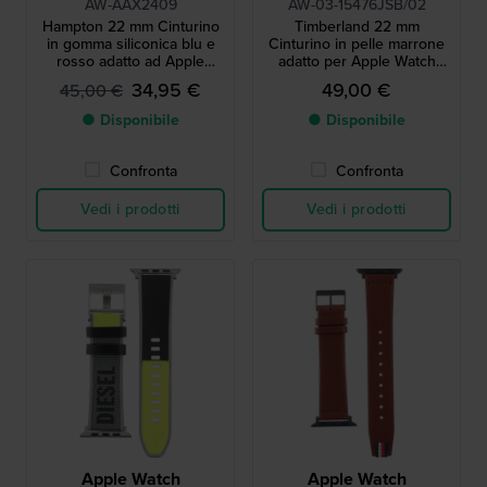
AW-AAX2409
AW-03-15476JSB/02
Hampton 22 mm Cinturino
Timberland 22 mm
in gomma siliconica blu e
Cinturino in pelle marrone
rosso adatto ad Apple
adatto per Apple Watch
Watch 38, 40 e 41 mm
misura 2
34,95 €
49,00 €
45,00 €
● Disponibile
● Disponibile
Confronta
Confronta
Vedi i prodotti
Vedi i prodotti
Apple Watch
Apple Watch