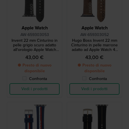
Apple Watch
Apple Watch
AW-659303053
AW-659303052
Invent 22 mm Cinturino in
Hugo Boss Invent 22 mm
pelle grigio scuro adatto
Cinturino in pelle marrone
all'orologio Apple Watch
adatto ad Apple Watch 42
taglia 1
mm
43,00 €
43,00 €
● Presto di nuovo
● Presto di nuovo
disponibile
disponibile
Confronta
Confronta
Vedi i prodotti
Vedi i prodotti