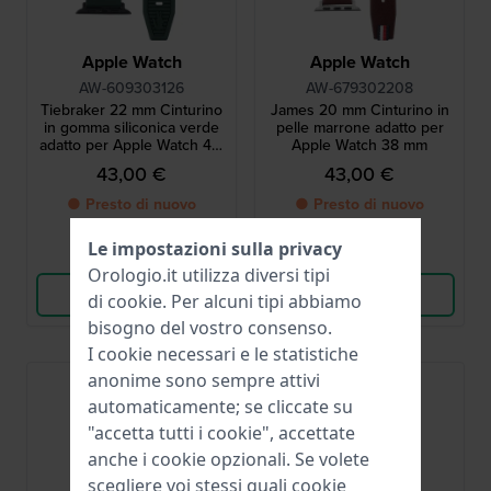
Apple Watch
Apple Watch
AW-609303126
AW-679302208
Tiebraker 22 mm Cinturino
James 20 mm Cinturino in
in gomma siliconica verde
pelle marrone adatto per
adatto per Apple Watch 42-
Apple Watch 38 mm
44-49 mm
43,00 €
43,00 €
● Presto di nuovo
● Presto di nuovo
disponibile
disponibile
Le impostazioni sulla privacy
Confronta
Confronta
Orologio.it utilizza diversi tipi
Vedi i prodotti
Vedi i prodotti
di
cookie
. Per alcuni tipi abbiamo
bisogno del vostro consenso.
I cookie necessari e le statistiche
anonime sono sempre attivi
automaticamente; se cliccate su
"accetta tutti i cookie", accettate
anche i cookie opzionali. Se volete
scegliere voi stessi quali cookie