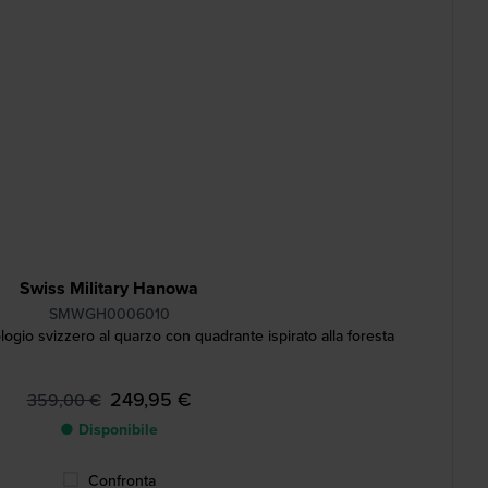
Swiss Military Hanowa
SMWGH0006010
io svizzero al quarzo con quadrante ispirato alla foresta
249,95 €
359,00 €
● Disponibile
Confronta