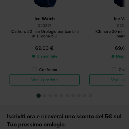
Ice-Watch
Ice-Wa
020321
0203
ICE hero 30 mm Orologio per bambini
ICE hero 30 mm Or
in silicone blu
bambi
69,00 €
69,00
● Disponibile
● Dispon
Confronta
Confr
Vedi i prodotti
Vedi i pro
Iscriviti ora e riceverai uno sconto del 5€ sul
Tuo prossimo orologio.