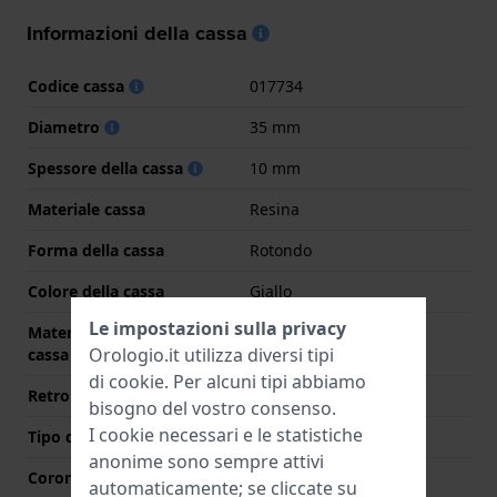
Informazioni della cassa
Codice cassa
017734
Diametro
35 mm
Spessore della cassa
10 mm
Materiale cassa
Resina
Forma della cassa
Rotondo
Colore della cassa
Giallo
Le impostazioni sulla privacy
Materiale del retro della
Acciaio inox
Orologio.it utilizza diversi tipi
cassa
di
cookie
. Per alcuni tipi abbiamo
Retro cassa
Fondello avvitato
bisogno del vostro consenso.
I cookie necessari e le statistiche
Tipo di vetro
Minerale
anonime sono sempre attivi
Corona
Corona da estrarre
automaticamente; se cliccate su