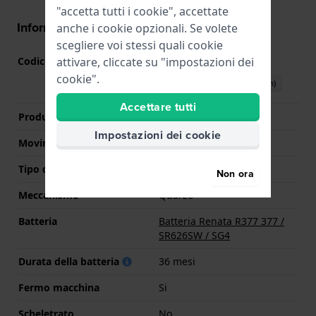
"accetta tutti i cookie", accettate
Informazioni del movimento
anche i cookie opzionali. Se volete
scegliere voi stessi quali cookie
attivare, cliccate su "impostazioni dei
Codice Movimento
2035
(
Vedi specifiche
)
cookie".
Scarica il manuale (English)
Accettare tutti
Produttore Movimento
Miyota
Impostazioni dei cookie
Movimento svizzero
No
Tipo di display
Analogico
Non ora
Meccanismo
Quarzo
Batteria
Batteria Renata R377 377 /
SR626SW / SG4
Durata della batteria
36 mesi
Fermo macchina
Si
Scheletrato
No