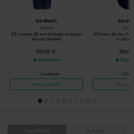
Ice-Watch
Ice-Wa
017734
02032
ICE cartoon 35 mm Orologio al quarzo
ICE hero 30 mm Orol
blu per bambini
in silicon
69,00 €
69,00
● Disponibile
● Dispon
Confronta
Confr
Vedi i prodotti
Vedi i pro
Specifiche
Funzioni