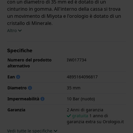
con un diametro di 35 mm ed è dotato di un
cinturino in gomma. All'interno della cassa si trova
un movimento di Miyota e l'orologio è dotato di un
cristallo di Minerale.
Altro
L'orologio è impermeabile a 10ATM. Questo significa
che l'orologio è adatto al nuoto. L'orologio è fornito
Specifiche
con 2 Anni di garanzia.
Numero del prodotto
IW017734
.
alternativo
Ean
4895164096817
Diametro
35 mm
Impermeabilità
10 Bar (nuoto)
Garanzia
2 Anni di garanzia
gratuita
1 anno di
garanzia extra su Orologio.it
Vedi tutte le specifiche