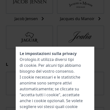
Jacob Jensen
Jacques du Manoir
Le impostazioni sulla privacy
Jaguar
Joalia
Orologio.it utilizza diversi tipi
L
di
cookie
. Per alcuni tipi abbiamo
bisogno del vostro consenso.
I cookie necessari e le statistiche
anonime sono sempre attivi
automaticamente; se cliccate su
"accetta tutti i cookie", accettate
Lacoste
Ligure
anche i cookie opzionali. Se volete
scegliere voi stessi quali cookie