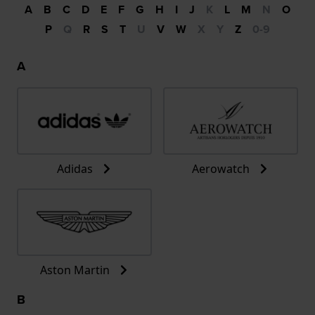
A
B
C
D
E
F
G
H
I
J
K
L
M
N
O
P
Q
R
S
T
U
V
W
X
Y
Z
0-9
A
Adidas
Aerowatch
Aston Martin
B