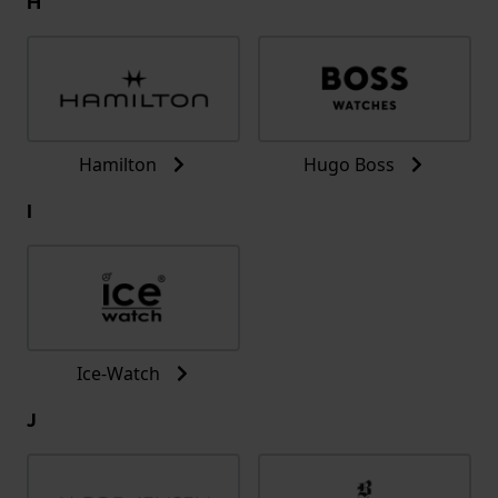
H
Hamilton
Hugo Boss
I
Ice-Watch
J