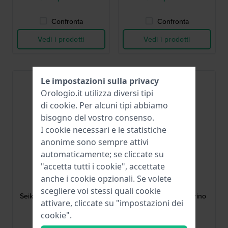
Confronta
Confronta
Vedi i prodotti
Vedi i prodotti
Le impostazioni sulla privacy
Orologio.it utilizza diversi tipi
di
cookie
. Per alcuni tipi abbiamo
bisogno del vostro consenso.
I cookie necessari e le statistiche
anonime sono sempre attivi
automaticamente; se cliccate su
"accetta tutti i cookie", accettate
Seiko
Seiko
anche i cookie opzionali. Se volete
M10D112J0
L0LL012J0
scegliere voi stessi quali cookie
Seiko 5 22 mm Bracciale a
Seiko 5 20 mm Cinturino
attivare, cliccate su "impostazioni dei
maglie in acciaio
NATO verde
inossidabile
cookie".
53,00 €
45,00 €