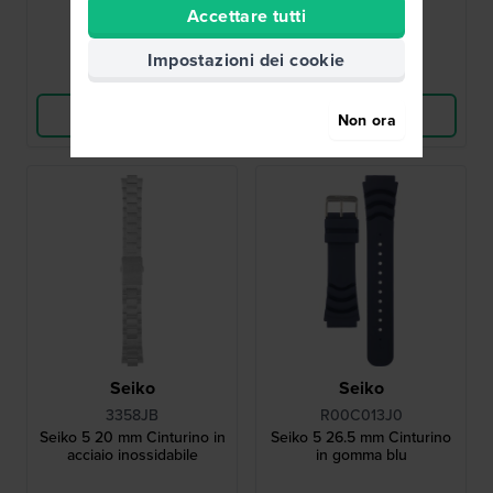
Accettare tutti
● Disponibile
● Disponibile
Impostazioni dei cookie
Confronta
Confronta
Vedi i prodotti
Vedi i prodotti
Non ora
Seiko
Seiko
3358JB
R00C013J0
Seiko 5 20 mm Cinturino in
Seiko 5 26.5 mm Cinturino
acciaio inossidabile
in gomma blu