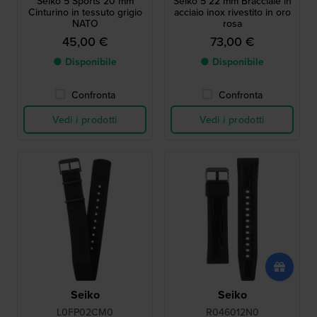
Seiko 5 Sports 20 mm
Seiko 5 22 mm Bracciale in
Cinturino in tessuto grigio
acciaio inox rivestito in oro
NATO
rosa
45,00 €
73,00 €
● Disponibile
● Disponibile
Confronta
Confronta
Vedi i prodotti
Vedi i prodotti
Seiko
Seiko
L0FP02CM0
R046012N0