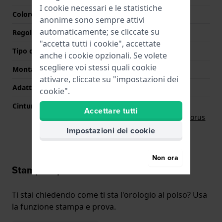
I cookie necessari e le statistiche
Colore Chiusura
Argento
anonime sono sempre attivi
automaticamente; se cliccate su
Regolato su misura?
Si
"accetta tutti i cookie", accettate
Tipo di montatura
Perni a molla
anche i cookie opzionali. Se volete
scegliere voi stessi quali cookie
Montatura dritta
Si
attivare, cliccate su "impostazioni dei
Adatto ad un polso di
160 mm - 200 mm
cookie".
Cinturino originale
Accettare tutti
Cinturino Lorus
RB469X
Impostazioni dei cookie
Non ora
Stampa e prova
Ti stai chiedendo come ti sta l'orologio al polso? Usa
la funzione stampa e prova.