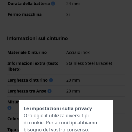
Durata della batteria
24 mesi
Fermo macchina
Si
Informazioni sul cinturino
Materiale Cinturino
Acciaio inox
Informazioni extra (testo
Stainless Steel Bracelet
libero)
Larghezza cinturino
20 mm
Larghezza tra Anse
20 mm
Misura cinturino alla fibbia
16 mm
Le impostazioni sulla privacy
Orologio.it utilizza diversi tipi
Colore cinturino
Argento
di
cookie
. Per alcuni tipi abbiamo
bisogno del vostro consenso.
Tipo di chiusura
Chiusura deployante