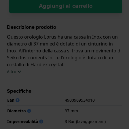
Aggiungi al carrello
Descrizione prodotto
Questo orologio Lorus ha una cassa in Inox con un
diametro di 37 mm ed è dotato di un cinturino in
Inox. All'interno della cassa si trova un movimento di
Seiko Instruments Inc. e l'orologio è dotato di un
cristallo di Hardlex crystal.
Altro
L'orologio è impermeabile a 3ATM. Questo significa
che l'orologio è impermeabile agli spruzzi. L'orologio
Specifiche
è fornito con 2 Anni di garanzia.
Ean
4900969534010
.
Diametro
37 mm
Impermeabilità
3 Bar (lavaggio mani)