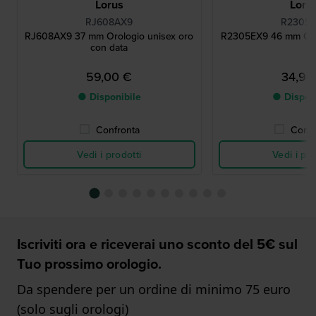
Lorus
Loru
RJ608AX9
R2305
RJ608AX9 37 mm Orologio unisex oro
R2305EX9 46 mm Cron
con data
59,00 €
34,95
● Disponibile
● Dispon
Confronta
Confr
Vedi i prodotti
Vedi i pro
Iscriviti ora e riceverai uno sconto del 5€ sul
Tuo prossimo orologio.
Da spendere per un ordine di minimo 75 euro
(solo sugli orologi)