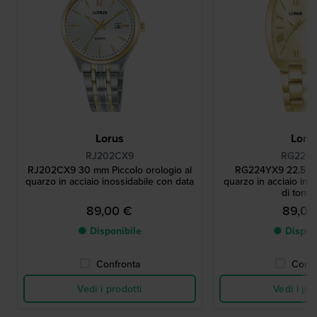
Lorus
Loru
RJ202CX9
RG224
RJ202CX9 30 mm Piccolo orologio al
RG224YX9 22.5 mm
quarzo in acciaio inossidabile con data
quarzo in acciaio ino
di tonn
89,00 €
89,00
● Disponibile
● Dispon
Confronta
Confr
Vedi i prodotti
Vedi i pro