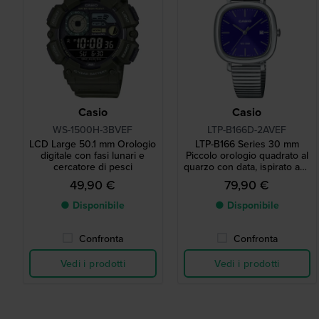
Casio
Casio
WS-1500H-3BVEF
LTP-B166D-2AVEF
LCD Large 50.1 mm Orologio
LTP-B166 Series 30 mm
digitale con fasi lunari e
Piccolo orologio quadrato al
cercatore di pesci
quarzo con data, ispirato agli
anni '70
49,90 €
79,90 €
● Disponibile
● Disponibile
Confronta
Confronta
Vedi i prodotti
Vedi i prodotti