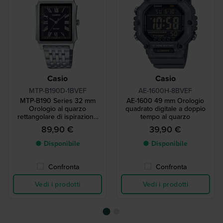
Casio
Casio
MTP-B190D-1BVEF
AE-1600H-8BVEF
MTP-B190 Series 32 mm
AE-1600 49 mm Orologio
Orologio al quarzo
quadrato digitale a doppio
rettangolare di ispirazione
tempo al quarzo
vintage con indici romani
89,90 €
39,90 €
● Disponibile
● Disponibile
Confronta
Confronta
Vedi i prodotti
Vedi i prodotti