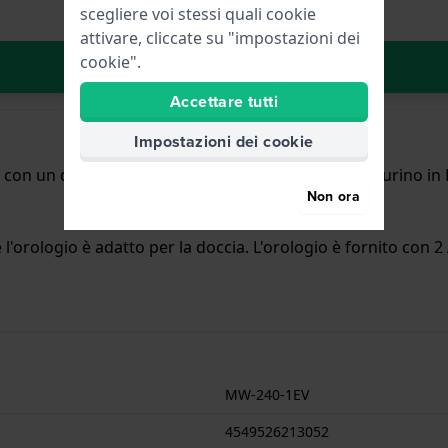
scegliere voi stessi quali cookie
attivare, cliccate su "impostazioni dei
cookie".
Aggiungi al carrello
Accettare tutti
Impostazioni dei cookie
 con un diametro di 43.6 mm ed è dotato di un cinturino in R
Non ora
'orologio è adatto per la doccia. L'orologio è fornito con 2 
MW-240-1EV
4549526213052