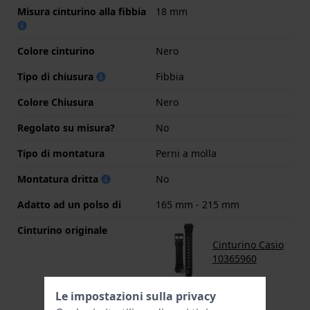
Misura cinturino alla fibbia
18 mm
Colore cinturino
Nero
Tipo di chiusura
Fibbia
Colore Chiusura
Nero
Regolato su misura?
No
Tipo di montatura
Perni a molla
Montatura dritta
No
Adatto ad un polso di
165 mm - 215 mm
Cinturino originale
Cinturino Casio
10365960
Le impostazioni sulla privacy