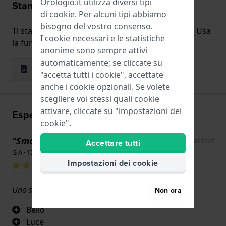
Orologio.it utilizza diversi tipi
Stampa e prova
di
cookie
. Per alcuni tipi abbiamo
bisogno del vostro consenso.
Ti stai chiedendo come ti sta l'orologio al polso? Usa
I cookie necessari e le statistiche
la funzione stampa e prova.
anonime sono sempre attivi
automaticamente; se cliccate su
Stampa e prova
"accetta tutti i cookie", accettate
anche i cookie opzionali. Se volete
scegliere voi stessi quali cookie
attivare, cliccate su "impostazioni dei
Esperienze utente
cookie".
"Smartwatch"
Show original text
Accettare tutti
G A · 17 giugno 2022
Impostazioni dei cookie
Uno smartwatch vecchio stile
Non ora
Bello
Luce