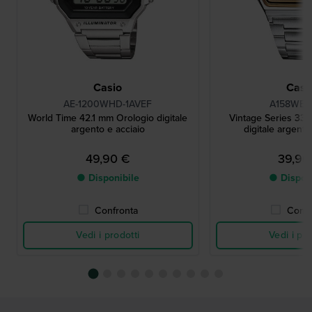
Casio
Casi
AE-1200WHD-1AVEF
A158WEA
World Time 42.1 mm Orologio digitale
Vintage Series 33
argento e acciaio
digitale argento,
49,90 €
39,90
● Disponibile
● Dispon
Confronta
Confr
Vedi i prodotti
Vedi i pro