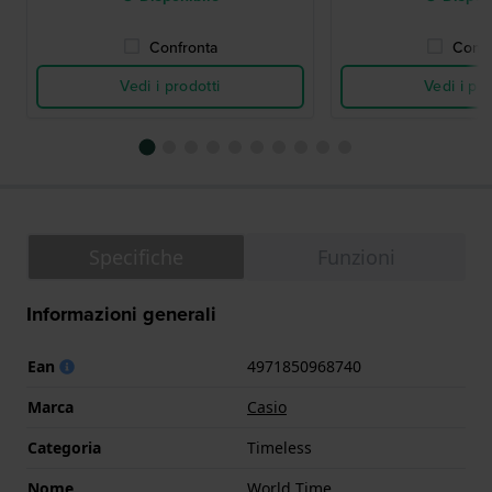
Confronta
Confr
Vedi i prodotti
Vedi i pro
Specifiche
Funzioni
Informazioni generali
Ean
4971850968740
Marca
Casio
Categoria
Timeless
Nome
World Time