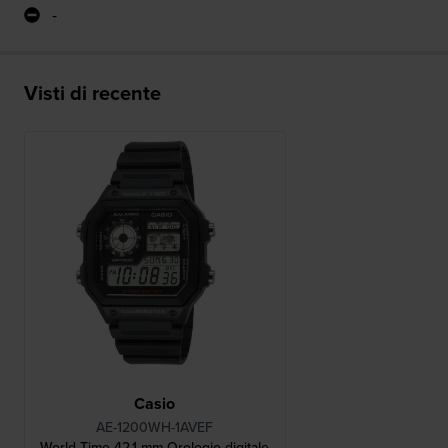
-
Visti di recente
Casio
AE-1200WH-1AVEF
World Time 42.1 mm Orologio digitale