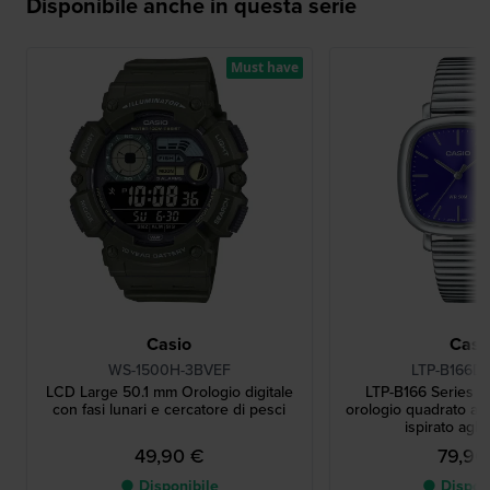
Disponibile anche in questa serie
Must have
Casio
Casi
WS-1500H-3BVEF
LTP-B166D
LCD Large 50.1 mm Orologio digitale
LTP-B166 Series 
con fasi lunari e cercatore di pesci
orologio quadrato al 
ispirato agli
49,90 €
79,90
● Disponibile
● Dispon