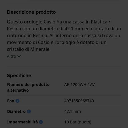
Descrizione prodotto
Questo orologio Casio ha una cassa in Plastica /
Resina con un diametro di 42.1 mm ed è dotato di un
cinturino in Resina. All'interno della cassa si trova un
movimento di Casio e l'orologio è dotato di un
cristallo di Minerale.
Altro
L'orologio è impermeabile a 10ATM. Questo significa
che l'orologio è adatto al nuoto. L'orologio è fornito
Specifiche
con 2 Anni di garanzia.
Numero del prodotto
AE-1200WH-1AV
.
alternativo
Ean
4971850968740
Diametro
42.1 mm
Impermeabilità
10 Bar (nuoto)