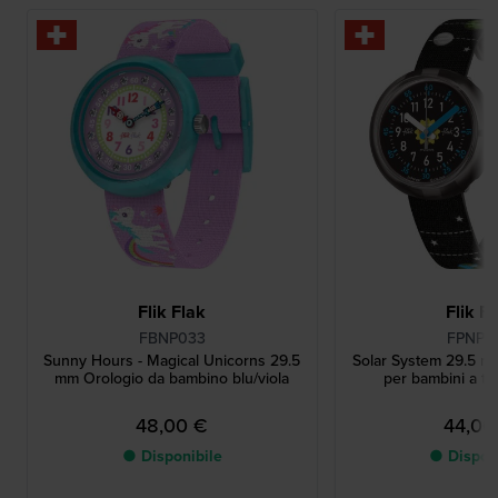
Flik Flak
Flik F
FBNP033
FPNP0
Sunny Hours - Magical Unicorns 29.5
Solar System 29.5 m
mm Orologio da bambino blu/viola
per bambini a te
48,00 €
44,00
● Disponibile
● Dispon