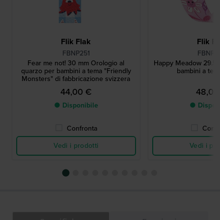
Flik Flak
Flik F
FBNP251
FBNP2
Fear me not! 30 mm Orologio al
Happy Meadow 29.5 
quarzo per bambini a tema "Friendly
bambini a tema
Monsters" di fabbricazione svizzera
44,00 €
48,00
● Disponibile
● Dispon
Confronta
Confr
Vedi i prodotti
Vedi i pro