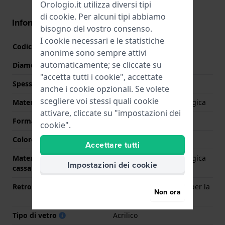
Orologio.it utilizza diversi tipi
di
cookie
. Per alcuni tipi abbiamo
Informazioni della cassa
bisogno del vostro consenso.
I cookie necessari e le statistiche
Codice cassa
FBNP220
anonime sono sempre attivi
automaticamente; se cliccate su
Diametro
29.5 mm
"accetta tutti i cookie", accettate
Spessore della cassa
9.3 mm
anche i cookie opzionali. Se volete
scegliere voi stessi quali cookie
Materiale cassa
Plastica di origine biologica
attivare, cliccate su "impostazioni dei
Forma della cassa
Rotondo
cookie".
Colore della cassa
Viola
Accettare tutti
Materiale del retro della
Plastica di origine biologica
Impostazioni dei cookie
cassa
Retro cassa
Custodia con sportello per la
Non ora
batteria
Tipo di vetro
Acrilico