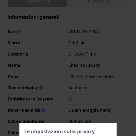
Specifiche
Funzioni
Informazioni generali
Ean
7610522874657
Marca
Flik Flak
Categoria
3+ Story Time
Nome
Chasing Clouds
Anno
2024 Primavera/Estate
Tipo di display
Analogico
Fabbricato in Svizzera
Si
Impermeabilità
3 Bar (lavaggio mani)
Colore quadrante
Mutlicolore
Le impostazioni sulla privacy
Colori lancette (h,m,s)
Rosso, Azzurro o blu