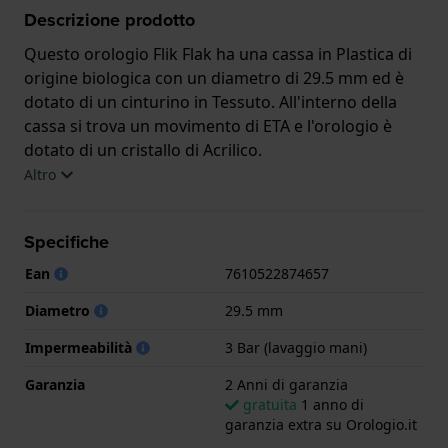
Descrizione prodotto
Questo orologio Flik Flak ha una cassa in Plastica di
origine biologica con un diametro di 29.5 mm ed è
dotato di un cinturino in Tessuto. All'interno della
cassa si trova un movimento di ETA e l'orologio è
dotato di un cristallo di Acrilico.
Altro
L'orologio è impermeabile a 3ATM. Questo significa
che l'orologio è impermeabile agli spruzzi. L'orologio
Specifiche
è fornito con 2 Anni di garanzia.
Ean
7610522874657
.
Diametro
29.5 mm
Impermeabilità
3 Bar (lavaggio mani)
Garanzia
2 Anni di garanzia
gratuita
1 anno di
garanzia extra su Orologio.it