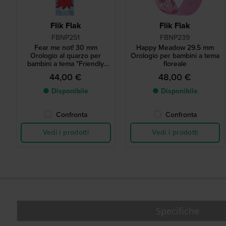
Flik Flak
Flik Flak
FBNP251
FBNP239
Fear me not! 30 mm
Happy Meadow 29.5 mm
Orologio al quarzo per
Orologio per bambini a tema
bambini a tema "Friendly
floreale
Monsters" di fabbricazione
44,00 €
48,00 €
svizzera
● Disponibile
● Disponibile
Confronta
Confronta
Vedi i prodotti
Vedi i prodotti
Specifiche