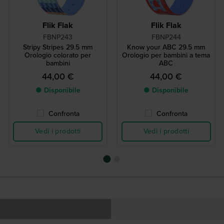
Flik Flak
Flik Flak
FBNP243
FBNP244
Stripy Stripes 29.5 mm
Know your ABC 29.5 mm
Orologio colorato per
Orologio per bambini a tema
bambini
ABC
44,00 €
44,00 €
● Disponibile
● Disponibile
Confronta
Confronta
Vedi i prodotti
Vedi i prodotti