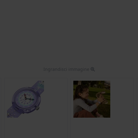
Ingrandisci immagine