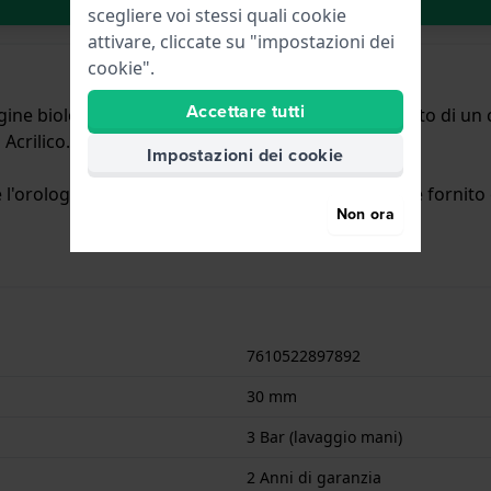
scegliere voi stessi quali cookie
attivare, cliccate su "impostazioni dei
cookie".
Accettare tutti
igine biologica con un diametro di 30 mm ed è dotato di un ci
Acrilico.
Impostazioni dei cookie
l'orologio è impermeabile agli spruzzi. L'orologio è fornito 
Non ora
7610522897892
30 mm
3 Bar (lavaggio mani)
2 Anni di garanzia