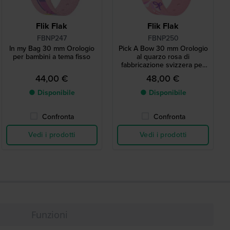
Flik Flak
Flik Flak
FBNP247
FBNP250
In my Bag 30 mm Orologio
Pick A Bow 30 mm Orologio
per bambini a tema fisso
al quarzo rosa di
fabbricazione svizzera per
bambini
44,00 €
48,00 €
● Disponibile
● Disponibile
Confronta
Confronta
Vedi i prodotti
Vedi i prodotti
Funzioni