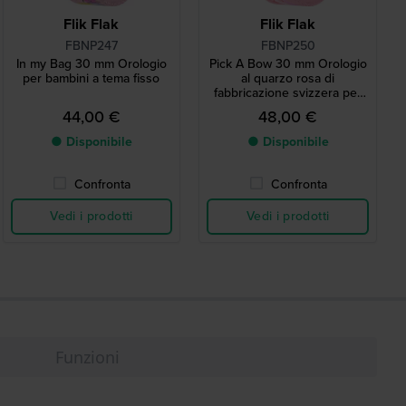
Flik Flak
Flik Flak
FBNP247
FBNP250
In my Bag 30 mm Orologio
Pick A Bow 30 mm Orologio
per bambini a tema fisso
al quarzo rosa di
fabbricazione svizzera per
bambini
44,00 €
48,00 €
● Disponibile
● Disponibile
Confronta
Confronta
Vedi i prodotti
Vedi i prodotti
Funzioni