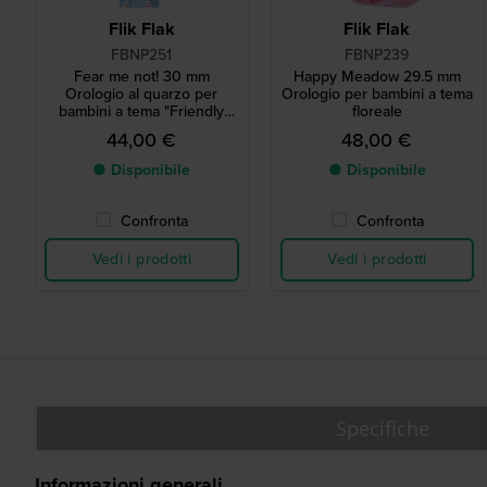
Flik Flak
Flik Flak
FBNP251
FBNP239
Fear me not! 30 mm
Happy Meadow 29.5 mm
Orologio al quarzo per
Orologio per bambini a tema
bambini a tema "Friendly
floreale
Monsters" di fabbricazione
44,00 €
48,00 €
svizzera
● Disponibile
● Disponibile
Confronta
Confronta
Vedi i prodotti
Vedi i prodotti
Specifiche
Informazioni generali