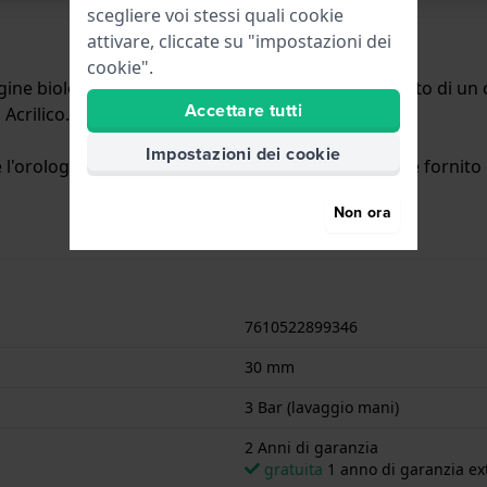
scegliere voi stessi quali cookie
attivare, cliccate su "impostazioni dei
cookie".
igine biologica con un diametro di 30 mm ed è dotato di un ci
Accettare tutti
Acrilico.
Impostazioni dei cookie
l'orologio è impermeabile agli spruzzi. L'orologio è fornito 
Non ora
7610522899346
30 mm
3 Bar (lavaggio mani)
2 Anni di garanzia
gratuita
1 anno di garanzia ext