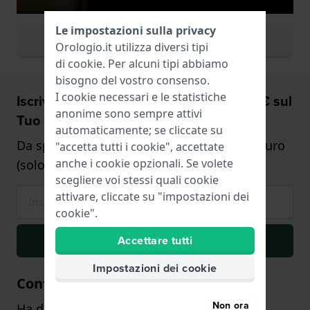
Le impostazioni sulla privacy
Visualizza tutti i colori
Orologio.it utilizza diversi tipi
di
cookie
. Per alcuni tipi abbiamo
bisogno del vostro consenso.
I cookie necessari e le statistiche
Iscriviti ora e riceverai uno sconto del 5€ sul
anonime sono sempre attivi
Tuo prossimo orologio.
automaticamente; se cliccate su
Da spendere per un ordine di minimo 75 euro
"accetta tutti i cookie", accettate
anche i cookie opzionali. Se volete
(solo sugli orologi)
scegliere voi stessi quali cookie
attivare, cliccate su "impostazioni dei
cookie".
Iscriviti
Accettare tutti
Impostazioni dei cookie
Contattaci
Non ora
Ha domande? Il nostro team di assistenza