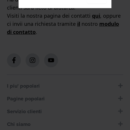
clienti sarà lieto di aiutarLa!
Visiti la nostra pagina dei contatti
qui
, oppure
ci invii una richiesta tramite
il
nostro
modulo
di contatto
.
I piu' popolari
Pagine popolari
Servizio clienti
Chi siamo