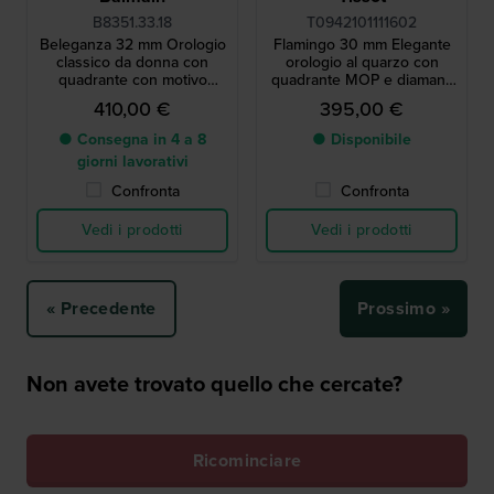
B8351.33.18
T0942101111602
Beleganza 32 mm Orologio
Flamingo 30 mm Elegante
classico da donna con
orologio al quarzo con
quadrante con motivo
quadrante MOP e diamanti
arabesco e data
autentici
410,00 €
395,00 €
● Consegna in 4 a 8
● Disponibile
giorni lavorativi
Confronta
Confronta
Vedi i prodotti
Vedi i prodotti
« Precedente
Prossimo »
Non avete trovato quello che cercate?
Ricominciare