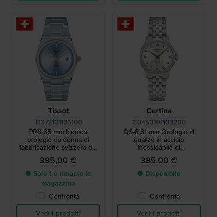
Tissot
Certina
T1372101135100
C0450101103200
PRX 35 mm Iconico
DS-8 31 mm Orologio al
orologio da donna di
quarzo in acciaio
fabbricazione svizzera del
inossidabile di
1978
fabbricazione svizzera con
395,00 €
395,00 €
data
● Solo 1 è rimasto in
● Disponibile
magazzino
Confronta
Confronta
Vedi i prodotti
Vedi i prodotti