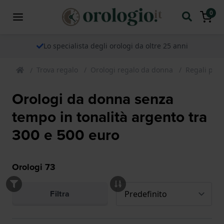
0
Lo specialista degli orologi da oltre 25 anni
Trova regalo
Orologi regalo da donna
Regali per
Orologi da donna senza
tempo in tonalità argento tra
300 e 500 euro
Orologi
73
Filtra