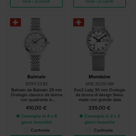
Vedi i prodotti
Vedi i prodotti
Balmain
Mondaine
B3911.33.82
MSE.30210.SM
Balmain de Balmain 29 mm
Evo2 Lady 30 mm Orologio
Orologio classico da donna
da donna di design Swiss
con quadrante in
made con grande data
madreperla
410,00 €
339,00 €
● Consegna in 4 a 8
● Consegna in 2 a 3
giorni lavorativi
giorni lavorativi
Confronta
Confronta