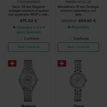
T1520101111600
996990-41-20-20
Desir 28 mm Elegante
Montalbano 31 mm Orologio
orologio svizzero al quarzo
svizzero automatico con
con quadrante MOP e indici
data
di diamanti
475,00 €
499,95 €
729,00 €
● Consegna in 2 a 5
● Disponibile
giorni lavorativi
Confronta
Confronta
Vedi i prodotti
Vedi i prodotti
Balmain
Tissot