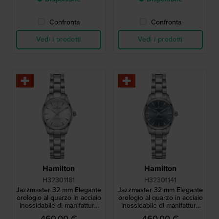
Confronta
Confronta
Vedi i prodotti
Vedi i prodotti
Hamilton
Hamilton
H32301181
H32301141
Jazzmaster 32 mm Elegante
Jazzmaster 32 mm Elegante
orologio al quarzo in acciaio
orologio al quarzo in acciaio
inossidabile di manifattura
inossidabile di manifattura
svizzera
svizzera
460,00 €
460,00 €