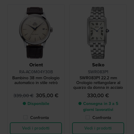
Orient
Seiko
RA-AC0M04Y30B
SWR083P1
Bambino 38 mm Orologio
SWR083P1 22.2 mm
automatico in stile retrò
Orologio rettangolare al
quarzo da donna in acciaio
305,00 €
330,00 €
339,00 €
● Disponibile
● Consegna in 3 a 5
giorni lavorativi
Confronta
Confronta
Vedi i prodotti
Vedi i prodotti