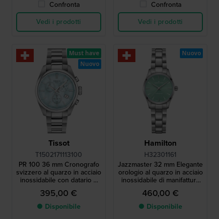
Confronta
Confronta
Vedi i prodotti
Vedi i prodotti
Must have
Nuovo
Nuovo
Tissot
Hamilton
T1502171113100
H32301161
PR 100 36 mm Cronografo
Jazzmaster 32 mm Elegante
svizzero al quarzo in acciaio
orologio al quarzo in acciaio
inossidabile con datario e
inossidabile di manifattura
quadrante in madreperla
svizzera
395,00 €
460,00 €
blu
● Disponibile
● Disponibile