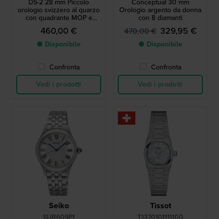
DS-2 28 mm Piccolo
Conceptual 30 mm
orologio svizzero al quarzo
Orologio argento da donna
con quadrante MOP e
con 8 diamanti
diamanti
460,00 €
329,95 €
470,00 €
● Disponibile
● Disponibile
Confronta
Confronta
Vedi i prodotti
Vedi i prodotti
Seiko
Tissot
SUR609P1
T1370101111100