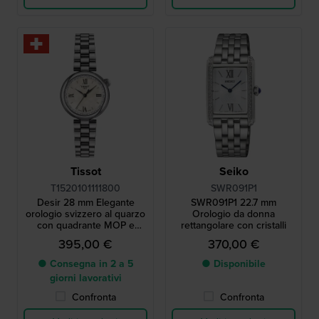
Tissot
Seiko
T1520101111800
SWR091P1
Desir 28 mm Elegante
SWR091P1 22.7 mm
orologio svizzero al quarzo
Orologio da donna
con quadrante MOP e
rettangolare con cristalli
cristalli
395,00 €
370,00 €
● Consegna in 2 a 5
● Disponibile
giorni lavorativi
Confronta
Confronta