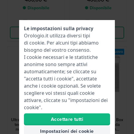
● Disponibile
● Disponibile
Confronta
Confronta
Le impostazioni sulla privacy
Vedi i prodotti
Vedi i prodotti
Orologio.it utilizza diversi tipi
di
cookie
. Per alcuni tipi abbiamo
bisogno del vostro consenso.
Nuovo
Nuovo
I cookie necessari e le statistiche
anonime sono sempre attivi
automaticamente; se cliccate su
"accetta tutti i cookie", accettate
anche i cookie opzionali. Se volete
scegliere voi stessi quali cookie
attivare, cliccate su "impostazioni dei
Zeppelin
Roamer
cookie".
8639M-3
989847-41-20-05
Accettare tutti
Ultramarin 36 mm Orologio
Valais Interchangeable Box
tedesco con fasi lunari,
Set 32 mm Orologio da
movimento svizzero e
donna svizzero con
Impostazioni dei cookie