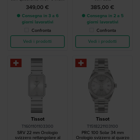
di diamanti
349,00 €
385,00 €
● Consegna in 3 a 6
● Consegna in 2 a 5
giorni lavorativi
giorni lavorativi
Confronta
Confronta
Vedi i prodotti
Vedi i prodotti
Tissot
Tissot
T1601101103300
T1518221103100
SRV 22 mm Orologio
PRC 100 Solar 34 mm
svizzero rettangolare al
Orologio svizzero al quarzo