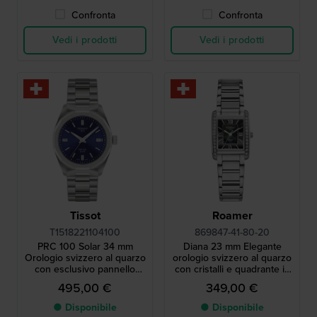
Confronta
Confronta
Vedi i prodotti
Vedi i prodotti
Tissot
Roamer
T1518221104100
869847-41-80-20
PRC 100 Solar 34 mm
Diana 23 mm Elegante
Orologio svizzero al quarzo
orologio svizzero al quarzo
con esclusivo pannello
con cristalli e quadrante in
solare in cristallo
madreperla
495,00 €
349,00 €
● Disponibile
● Disponibile