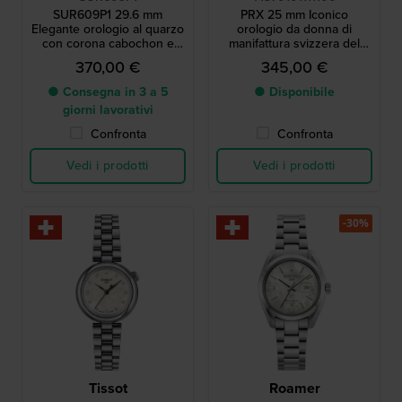
SUR609P1 29.6 mm
PRX 25 mm Iconico
Elegante orologio al quarzo
orologio da donna di
con corona cabochon e
manifattura svizzera del
indici romani
1978 con quadrante MOP
370,00 €
345,00 €
● Consegna in 3 a 5
● Disponibile
giorni lavorativi
Confronta
Confronta
Vedi i prodotti
Vedi i prodotti
-30%
Tissot
Roamer