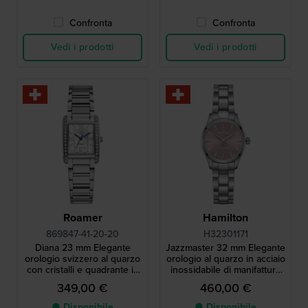
Confronta
Confronta
Vedi i prodotti
Vedi i prodotti
Roamer
Hamilton
869847-41-20-20
H32301171
Diana 23 mm Elegante
Jazzmaster 32 mm Elegante
orologio svizzero al quarzo
orologio al quarzo in acciaio
con cristalli e quadrante in
inossidabile di manifattura
madreperla
svizzera
349,00 €
460,00 €
● Disponibile
● Disponibile