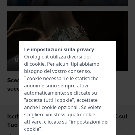
Le impostazioni sulla privacy
Orologio.it utilizza diversi tipi
Un orologio con diamanti
di
cookie
. Per alcuni tipi abbiamo
bisogno del vostro consenso.
I cookie necessari e le statistiche
Scegliere il colore preferito nella fase
anonime sono sempre attivi
successiva
automaticamente; se cliccate su
"accetta tutti i cookie", accettate
anche i cookie opzionali. Se volete
scegliere voi stessi quali cookie
Iscriviti ora e riceverai uno sconto del 5€ sul
attivare, cliccate su "impostazioni dei
Tuo prossimo orologio.
cookie".