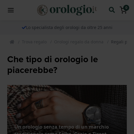
0
Lo specialista degli orologi da oltre 25 anni
Trova regalo
Orologi regalo da donna
Regali per
Che tipo di orologio le
piacerebbe?
Un orologio senza tempo di un marchio
tradizionale come Seiko, Casio o Tissot.