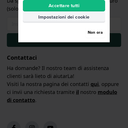
Da spendere per un ordine di minimo 75 euro
Accettare tutti
(solo sugli orologi)
Impostazioni dei cookie
Non ora
Iscriviti
Contattaci
Ha domande? Il nostro team di assistenza
clienti sarà lieto di aiutarLa!
Visiti la nostra pagina dei contatti
qui
, oppure
ci invii una richiesta tramite
il
nostro
modulo
di contatto
.