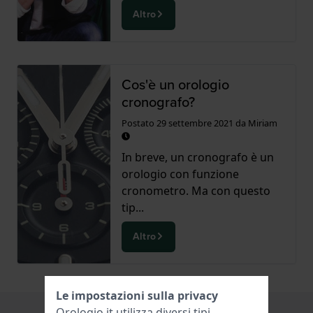
Altro
Cos'è un orologio
cronografo?
Postato
29 settembre 2021
da
Miriam
In breve, un cronografo è un
orologio con funzione
cronometro. Ma con questo
tip...
Altro
Le impostazioni sulla privacy
Orologio.it utilizza diversi tipi