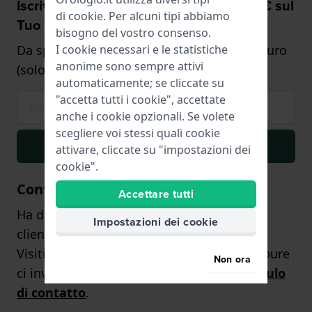
Iscriviti ora e riceverai uno sconto del 5€ sul
di
cookie
. Per alcuni tipi abbiamo
Tuo prossimo orologio.
bisogno del vostro consenso.
Da spendere per un ordine di minimo 75 euro
I cookie necessari e le statistiche
anonime sono sempre attivi
(solo sugli orologi)
automaticamente; se cliccate su
"accetta tutti i cookie", accettate
anche i cookie opzionali. Se volete
scegliere voi stessi quali cookie
Iscriviti
attivare, cliccate su "impostazioni dei
cookie".
Contattaci
Accettare tutti
Ha domande? Il nostro team di assistenza
Impostazioni dei cookie
clienti sarà lieto di aiutarLa!
Visiti la nostra pagina dei contatti
qui
, oppure
Non ora
ci invii una richiesta tramite
il
nostro
modulo
di contatto
.