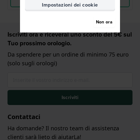
Vedi i prodotti
Vedi i prodotti
Impostazioni dei cookie
Non ora
Iscriviti ora e riceverai uno sconto del 5€ sul
Tuo prossimo orologio.
Da spendere per un ordine di minimo 75 euro
(solo sugli orologi)
Iscriviti
Contattaci
Ha domande? Il nostro team di assistenza
clienti sarà lieto di aiutarLa!