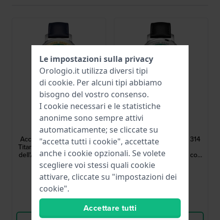
Le impostazioni sulla privacy
Orologio.it utilizza diversi tipi
di
cookie
. Per alcuni tipi abbiamo
bisogno del vostro consenso.
I cookie necessari e le statistiche
Bulova
Bulova
anonime sono sempre attivi
automaticamente; se cliccate su
26A213
26A211
Accutron - Spaceview 314
Accutron - Spaceview 314
"accetta tutti i cookie", accettate
Titanium 39 mm Riedizione
39 mm Riedizione
anche i cookie opzionali. Se volete
dell'Accutron originale con
dell'Accutron originale con
movimento proprietario a
movimento proprietario a
scegliere voi stessi quali cookie
5.200,00 €
5.000,00 €
diapason
diapason
attivare, cliccate su "impostazioni dei
● Disponibile
● Disponibile
cookie".
Confronta
Confronta
Accettare tutti