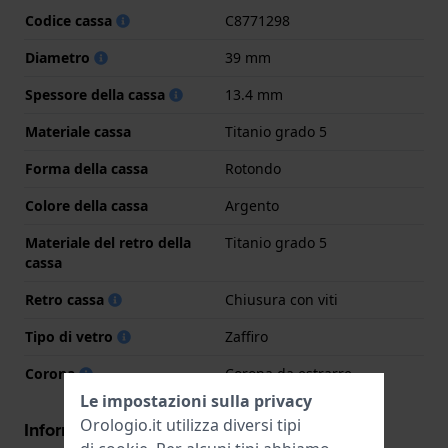
Codice cassa
C8771298
Diametro
39 mm
Spessore della cassa
13.4 mm
Materiale cassa
Titanio grado 5
Forma della cassa
Rotondo
Colore della cassa
Argento
Materiale del retro della
Titanio grado 5
cassa
Retro cassa
Chiusura con viti
Tipo di vetro
Zaffiro
Corona
Corona da estrarre
Le impostazioni sulla privacy
Orologio.it utilizza diversi tipi
Informazioni del movimento