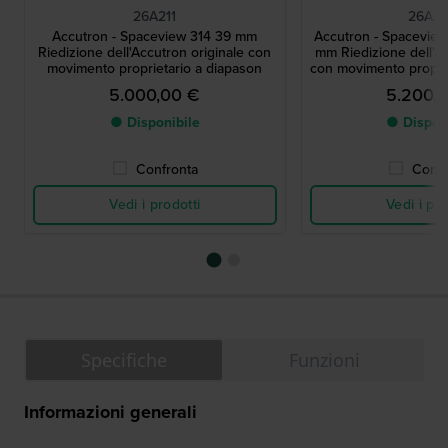
26A211
26A21
Accutron - Spaceview 314 39 mm
Accutron - Spaceview
Riedizione dell'Accutron originale con
mm Riedizione dell'Ac
movimento proprietario a diapason
con movimento proprie
5.000,00 €
5.200,
● Disponibile
● Dispon
Confronta
Confr
Vedi i prodotti
Vedi i pro
Specifiche
Funzioni
Informazioni generali