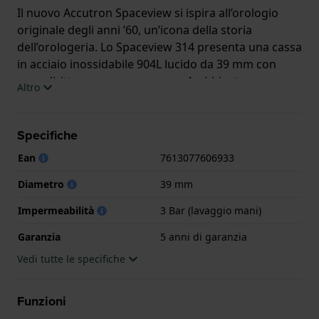
Il nuovo Accutron Spaceview si ispira all’orologio
originale degli anni ’60, un’icona della storia
dell’orologeria. Lo Spaceview 314 presenta una cassa
in acciaio inossidabile 904L lucido da 39 mm con
anse diritte e una corona a ore 4, abbinata a un
Altro
cinturino in pelle di vitello italiana nera imbottita con
fibbia a doppia pressione. La sua attrazione
principale, tuttavia, è il nuovo Calibro Accutron Y230,
Specifiche
assemblato a mano. Si tratta di un vero erede della
Ean
7613077606933
rivoluzionaria tecnologia del diapason degli anni
Sessanta, con una precisione di due secondi al
Diametro
39 mm
giorno, che vibra a 360 Hz per creare il caratteristico
Impermeabilità
3 Bar (lavaggio mani)
ronzio in Fa diesis del diapason e il movimento fluido
della lancetta dei secondi. I dettagli raffinati
Garanzia
5 anni di garanzia
includono smussature e perlage con Côtes de
Vedi tutte le specifiche
Genève e finiture satinate.
Questo orologio Bulova ha una cassa in Titanio
Funzioni
grado 5 con un diametro di 39 mm ed è dotato di un