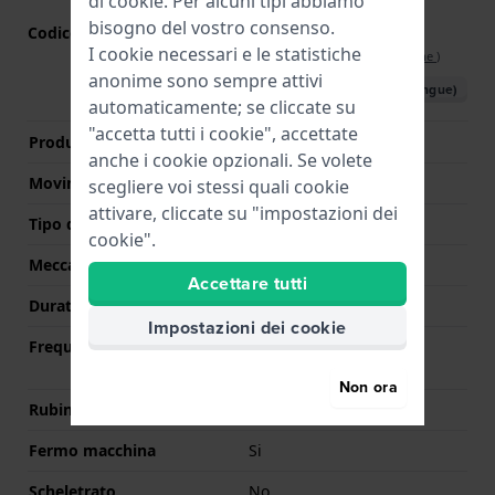
di
cookie
. Per alcuni tipi abbiamo
bisogno del vostro consenso.
Codice Movimento
Y230-Y4A (Tuning Fork
I cookie necessari e le statistiche
Caliber 314)
(
Vedi specifiche
)
anonime sono sempre attivi
Scarica il manuale (multilingue)
automaticamente; se cliccate su
"accetta tutti i cookie", accettate
Produttore Movimento
Bulova
anche i cookie opzionali. Se volete
Movimento svizzero
No
scegliere voi stessi quali cookie
attivare, cliccate su "impostazioni dei
Tipo di display
Analogico
cookie".
Meccanismo
Quarzo
Accettare tutti
Durata della batteria
24 mesi
Impostazioni dei cookie
Frequenza
360 Hz Smooth seconds
hand
Non ora
Rubini
14
Fermo macchina
Si
Scheletrato
No