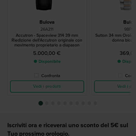
Bulova
Bulo
26A211
98P17
Accutron - Spaceview 314 39 mm
Sutton 34 mm Orolog
Riedizione dell'Accutron originale con
donna bicolo
movimento proprietario a diapason
5.000,00 €
369,0
● Disponibile
● Dispon
Confronta
Confr
Vedi i prodotti
Vedi i pro
Iscriviti ora e riceverai uno sconto del 5€ sul
Tuo prossimo orologio.