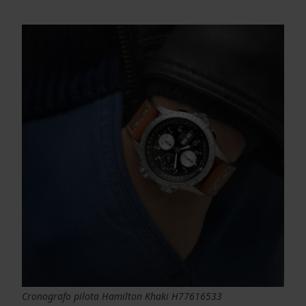
Cronografo pilota Hamilton Khaki H77616533