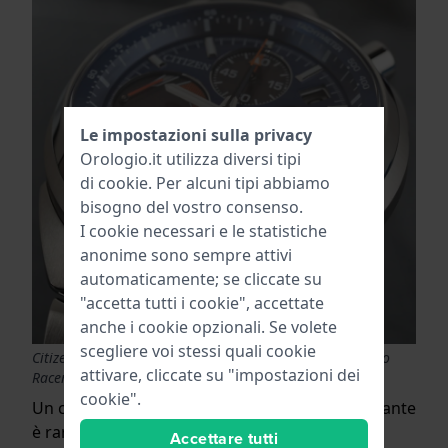
Le impostazioni sulla privacy
Orologio.it utilizza diversi tipi
di
cookie
. Per alcuni tipi abbiamo
bisogno del vostro consenso.
I cookie necessari e le statistiche
anonime sono sempre attivi
automaticamente; se cliccate su
"accetta tutti i cookie", accettate
anche i cookie opzionali. Se volete
scegliere voi stessi quali cookie
Citizen AV0070-57L Promaster Tsuno Flyback Cronografo
attivare, cliccate su "impostazioni dei
Racer
cookie".
Un cronografo con secondi saltanti o rattrappante
è raro e si trova generalmente nel segmento
Accettare tutti