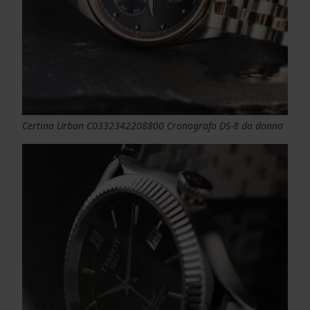
Certina Urban C0332342208800 Cronografo DS-8 da donna