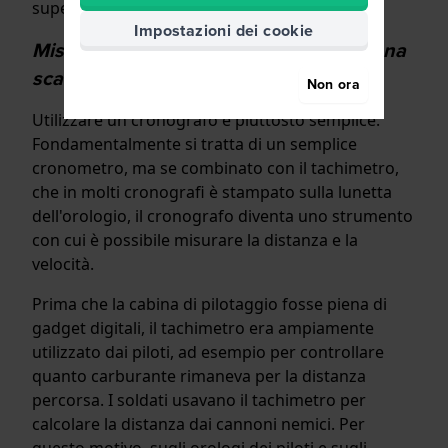
superiore degli orologi svizzeri.
Impostazioni dei cookie
Misurare la distanza e la velocità con una
scala tachimetrica
Non ora
Utilizzare un cronografo è piuttosto semplice.
Fondamentalmente si tratta di un semplice
cronometro, ma se combinato con il tachimetro,
che in molti cronografi è stampato sulla lunetta
dell'orologio, il cronografo diventa uno strumento
con cui è possibile misurare la distanza e la
velocità.
Prima che la cabina di pilotaggio fosse piena di
gadget digitali, il tachimetro era ampiamente
utilizzato dai piloti, ad esempio per controllare
quanto carburante rimaneva per la distanza
percorsa. I soldati usavano il tachimetro per
calcolare la distanza dai cannoni nemici. Per
questo motivo, sugli orologi dei piloti e sugli