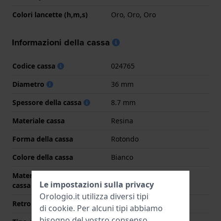
Colori lancette (h,m,s)
Oro, Oro, Oro
Informazioni della cassa
Codice cassa
024765
Diametro
36 mm
Spessore della cassa
8.7 mm
Materiale cassa
Resina
Forma della cassa
Rotondo
Colore della cassa
Bianco
Materiale del retro della
Acciaio inox
Le impostazioni sulla privacy
cassa
Orologio.it utilizza diversi tipi
Retro cassa
Fondello avvitato
di
cookie
. Per alcuni tipi abbiamo
bisogno del vostro consenso.