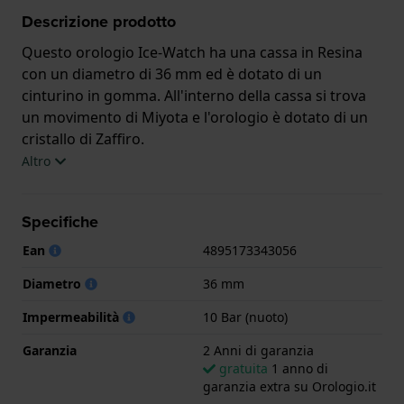
Descrizione prodotto
Questo orologio Ice-Watch ha una cassa in Resina
con un diametro di 36 mm ed è dotato di un
cinturino in gomma. All'interno della cassa si trova
un movimento di Miyota e l'orologio è dotato di un
cristallo di Zaffiro.
Altro
L'orologio è impermeabile a 10ATM. Questo significa
che l'orologio è adatto al nuoto. L'orologio è fornito
Specifiche
con 2 Anni di garanzia.
Ean
4895173343056
.
Diametro
36 mm
Impermeabilità
10 Bar (nuoto)
Garanzia
2 Anni di garanzia
gratuita
1 anno di
garanzia extra su Orologio.it