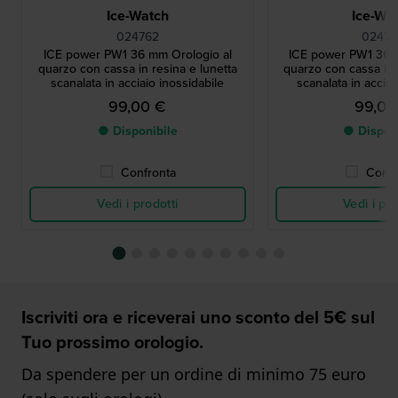
Ice-Watch
Ice-Wa
024762
02476
ICE power PW1 36 mm Orologio al
ICE power PW1 36 
quarzo con cassa in resina e lunetta
quarzo con cassa in 
scanalata in acciaio inossidabile
scanalata in acciai
99,00 €
99,00
● Disponibile
● Dispon
Confronta
Confr
Vedi i prodotti
Vedi i pro
Iscriviti ora e riceverai uno sconto del 5€ sul
Tuo prossimo orologio.
Da spendere per un ordine di minimo 75 euro