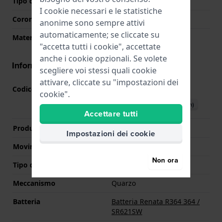
Tipo di vetro
Zaffiro
I cookie necessari e le statistiche
Corona
Corona da estrarre
anonime sono sempre attivi
automaticamente; se cliccate su
Materiale della ghiera
Acciaio inox
"accetta tutti i cookie", accettate
anche i cookie opzionali. Se volete
Informazioni del movimento
scegliere voi stessi quali cookie
attivare, cliccate su "impostazioni dei
Codice Movimento
GM12
(
Vedi specifiche
)
cookie".
Scarica il manuale (English)
Accettare tutti
Produttore Movimento
Miyota
Impostazioni dei cookie
Movimento svizzero
No
Non ora
Tipo di display
Analogico
Meccanismo
Quarzo
Batteria
Batteria Renata R364 364 /
SR621SW