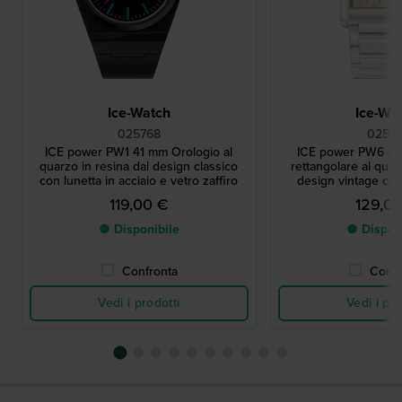
Ice-Watch
Ice-Wa
025768
02571
ICE power PW1 41 mm Orologio al
ICE power PW6 23
quarzo in resina dal design classico
rettangolare al quar
con lunetta in acciaio e vetro zaffiro
design vintage con
119,00 €
129,0
● Disponibile
● Dispon
Confronta
Confr
Vedi i prodotti
Vedi i pro