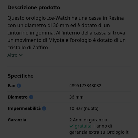
Descrizione prodotto
Questo orologio Ice-Watch ha una cassa in Resina
con un diametro di 36 mm ed è dotato di un
cinturino in gomma. All'interno della cassa si trova
un movimento di Miyota e l'orologio è dotato di un
cristallo di Zaffiro.
Altro
L'orologio è impermeabile a 10ATM. Questo significa
che l'orologio è adatto al nuoto. L'orologio è fornito
Specifiche
con 2 Anni di garanzia.
Ean
4895173343032
.
Diametro
36 mm
Impermeabilità
10 Bar (nuoto)
Garanzia
2 Anni di garanzia
gratuita
1 anno di
garanzia extra su Orologio.it