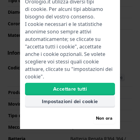
Tipo di vetro
Zaffiro
Orologio.it utilizza diversi tipi
di
cookie
. Per alcuni tipi abbiamo
Diametro del vetro
27.00
bisogno del vostro consenso.
I cookie necessari e le statistiche
Corona
Corona da estrarre
anonime sono sempre attivi
Materiale della ghiera
Acciaio inox
automaticamente; se cliccate su
"accetta tutti i cookie", accettate
Informazioni del movimento
anche i cookie opzionali. Se volete
scegliere voi stessi quali cookie
Codice Movimento
GM12
attivare, cliccate su "impostazioni dei
(
Vedi specifiche
)
cookie".
Scarica il manuale (English)
Accettare tutti
Produttore Movimento
Miyota
Impostazioni dei cookie
Movimento svizzero
No
Tipo di display
Analogico
Non ora
Meccanismo
Quarzo
Batteria
Batteria Renata R364 364 /