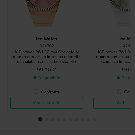
Ice-Watch
Ice-Wa
024762
02476
ICE power PW1 36 mm Orologio al
ICE power PW1 36 
quarzo con cassa in resina e lunetta
quarzo con cassa in 
scanalata in acciaio inossidabile
scanalata in acciai
99,00 €
99,00
● Disponibile
● Dispon
Confronta
Confr
Vedi i prodotti
Vedi i pro