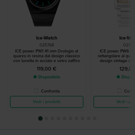
Ice-Watch
Ice-Wa
025768
02571
ICE power PW1 41 mm Orologio al
ICE power PW6 23
quarzo in resina dal design classico
rettangolare al quar
con lunetta in acciaio e vetro zaffiro
design vintage con
119,00 €
129,0
● Disponibile
● Dispon
Confronta
Confr
Vedi i prodotti
Vedi i pro