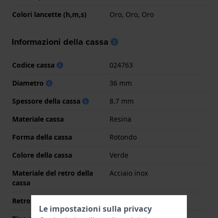
Colori lancette (h,m,s)
Oro, Oro, Oro
Informazioni della cassa
Codice cassa
024763
Diametro
36 mm
Spessore della cassa
8.7 mm
Materiale cassa
Resina
Forma della cassa
Rotondo
Colore della cassa
Verde
Materiale del retro della
Acciaio inox
cassa
Retro cassa
Fondello avvitato
Le impostazioni sulla privacy