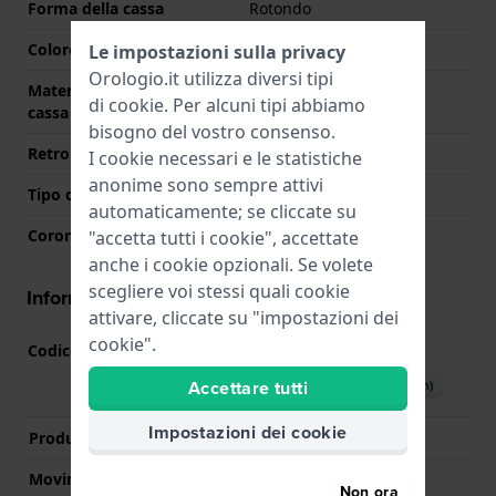
Forma della cassa
Rotondo
Colore della cassa
Argento
Le impostazioni sulla privacy
Orologio.it utilizza diversi tipi
Materiale del retro della
Acciaio inox
di
cookie
. Per alcuni tipi abbiamo
cassa
bisogno del vostro consenso.
Retro cassa
Coperchio a pressione
I cookie necessari e le statistiche
anonime sono sempre attivi
Tipo di vetro
Minerale
automaticamente; se cliccate su
Corona
Corona da estrarre
"accetta tutti i cookie", accettate
anche i cookie opzionali. Se volete
scegliere voi stessi quali cookie
Informazioni del movimento
attivare, cliccate su "impostazioni dei
cookie".
Codice Movimento
5130.D
(
Vedi specifiche
)
Accettare tutti
Scarica il manuale (English)
Impostazioni dei cookie
Produttore Movimento
Ronda
Movimento svizzero
Si
Non ora