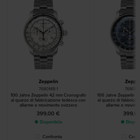
Zeppelin
Zeppel
7680MB-1
7680MB
100 Jahre Zeppelin 42 mm Cronografo
100 Jahre Zeppelin 
al quarzo di fabbricazione tedesca con
al quarzo di fabbrica
allarme e movimento svizzero
allarme e movime
399,00 €
399,0
● Disponibile
● Dispon
Confronta
Confr