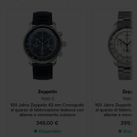
Zeppelin
Zeppel
7680-3
7680MB
100 Jahre Zeppelin 42 mm Cronografo
100 Jahre Zeppelin 
al quarzo di fabbricazione tedesca con
al quarzo di fabbrica
allarme e movimento svizzero
allarme e movime
349,00 €
399,0
● Disponibile
● Dispon