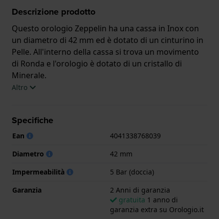
Descrizione prodotto
Questo orologio Zeppelin ha una cassa in Inox con
un diametro di 42 mm ed è dotato di un cinturino in
Pelle. All'interno della cassa si trova un movimento
di Ronda e l'orologio è dotato di un cristallo di
Minerale.
Altro
L'orologio è impermeabile a 5ATM. Questo significa
che l'orologio è adatto per la doccia. L'orologio è
Specifiche
fornito con 2 Anni di garanzia.
Ean
4041338768039
.
Diametro
42 mm
Impermeabilità
5 Bar (doccia)
Garanzia
2 Anni di garanzia
gratuita
1 anno di
garanzia extra su Orologio.it