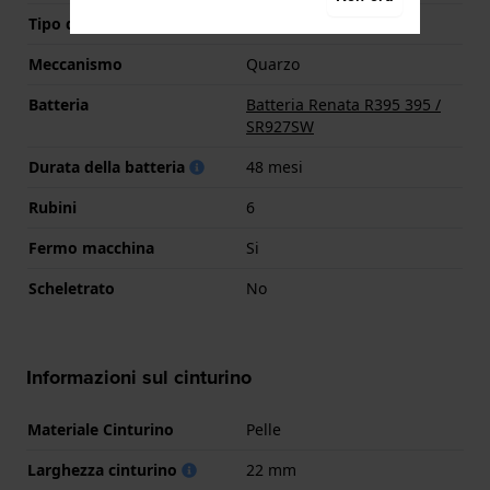
Tipo di display
Analogico
Meccanismo
Quarzo
Batteria
Batteria Renata R395 395 /
SR927SW
Durata della batteria
48 mesi
Rubini
6
Fermo macchina
Si
Scheletrato
No
Informazioni sul cinturino
Materiale Cinturino
Pelle
Larghezza cinturino
22 mm